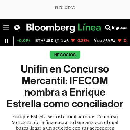
PUBLICIDAD
Ingresar
0.01%
ETH/USD
-0.28%
Visa
-0.28%
Merc
1,910.46
368.54
NEGOCIOS
Unifin en Concurso
Mercantil: IFECOM
nombra a Enrique
Estrella como conciliador
Enrique Estrella será el conciliador del Concurso
Mercantil de la financiera no bancaria con el cual
busca llegar a un acuerdo con sus acreedores