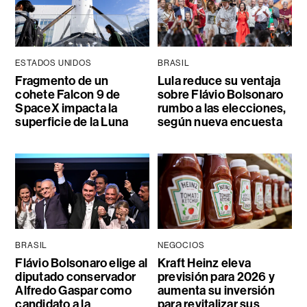
ESTADOS UNIDOS
BRASIL
Fragmento de un
Lula reduce su ventaja
cohete Falcon 9 de
sobre Flávio Bolsonaro
SpaceX impacta la
rumbo a las elecciones,
superficie de la Luna
según nueva encuesta
BRASIL
NEGOCIOS
Flávio Bolsonaro elige al
Kraft Heinz eleva
diputado conservador
previsión para 2026 y
Alfredo Gaspar como
aumenta su inversión
candidato a la
para revitalizar sus