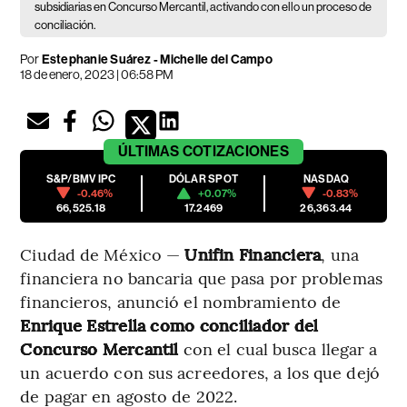
subsidiarias en Concurso Mercantil, activando con ello un proceso de
conciliación.
Por
Estephanie Suárez
-
Michelle del Campo
18 de enero, 2023 | 06:58 PM
ÚLTIMAS
COTIZACIONES
S&P/BMV IPC
DÓLAR SPOT
NASDAQ
-0.46%
+0.07%
-0.83%
66,525.18
17.2469
26,363.44
Ciudad de México —
Unifin Financiera
, una
financiera no bancaria que pasa por problemas
financieros, anunció el nombramiento de
Enrique Estrella como conciliador del
Concurso Mercantil
con el cual busca llegar a
un acuerdo con sus acreedores, a los que dejó
de pagar en agosto de 2022.