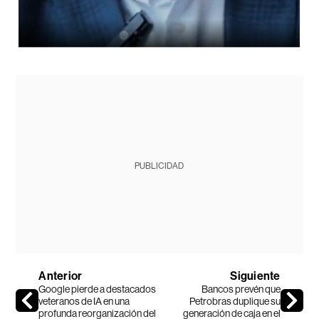
PUBLICIDAD
Anterior
Siguiente
Google pierde a destacados
Bancos prevén que
veteranos de IA en una
Petrobras duplique su
profunda reorganización del
generación de caja en el