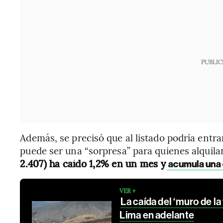
PUBLIC
Además, se precisó que al listado podría entrar
puede ser una “sorpresa” para quienes alquila
2.407) ha caído 1,2% en un mes y
acumula una c
VER +
La caída del ‘muro de l
Lima en adelante