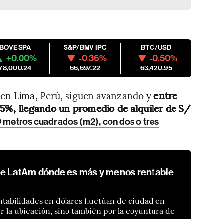
IBOVESPA
S&P/BMV IPC
BTC/USD
+0.00%
-0.36%
-0.50%
178,000.24
66,697.22
63,420.95
 en Lima, Perú, siguen avanzando y
entre
5%, llegando un promedio de alquiler de S/
0 metros cuadrados (m2), con dos o tres
de LatAm dónde es más y menos rentable
entabilidades en dólares fluctúan de ciudad en
er la ubicación, sino también por la coyuntura de