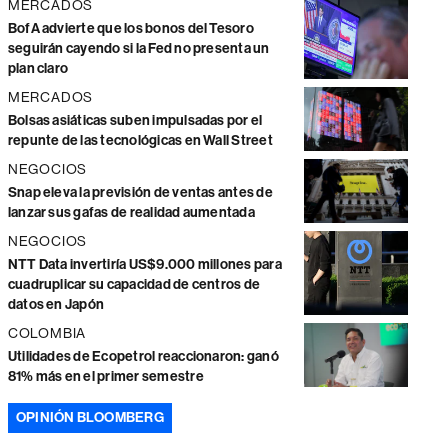
MERCADOS
BofA advierte que los bonos del Tesoro
seguirán cayendo si la Fed no presenta un
plan claro
MERCADOS
Bolsas asiáticas suben impulsadas por el
repunte de las tecnológicas en Wall Street
NEGOCIOS
Snap eleva la previsión de ventas antes de
lanzar sus gafas de realidad aumentada
NEGOCIOS
NTT Data invertiría US$9.000 millones para
cuadruplicar su capacidad de centros de
datos en Japón
COLOMBIA
Utilidades de Ecopetrol reaccionaron: ganó
81% más en el primer semestre
OPINIÓN BLOOMBERG