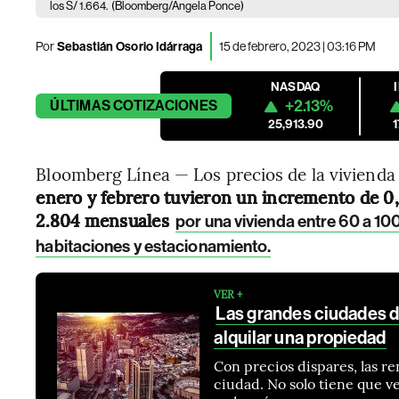
los S/ 1.664.
(Bloomberg/Angela Ponce)
Por
Sebastián Osorio Idárraga
15 de febrero, 2023 | 03:16 PM
NASDAQ
+2.13%
ÚLTIMAS
COTIZACIONES
25,913.90
Bloomberg Línea — Los precios de la vivienda
enero y febrero tuvieron un incremento de 0,
2.804 mensuales
por una vivienda entre 60 a 10
habitaciones y estacionamiento.
VER +
Las grandes ciudades 
alquilar una propiedad
Con precios dispares, las r
ciudad. No solo tiene que v