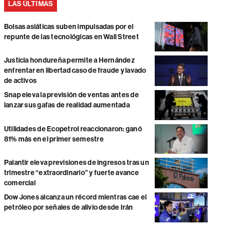
LAS ÚLTIMAS
Bolsas asiáticas suben impulsadas por el
repunte de las tecnológicas en Wall Street
Justicia hondureña permite a Hernández
enfrentar en libertad caso de fraude y lavado
de activos
Snap eleva la previsión de ventas antes de
lanzar sus gafas de realidad aumentada
Utilidades de Ecopetrol reaccionaron: ganó
81% más en el primer semestre
Palantir eleva previsiones de ingresos tras un
trimestre “extraordinario” y fuerte avance
comercial
Dow Jones alcanza un récord mientras cae el
petróleo por señales de alivio desde Irán