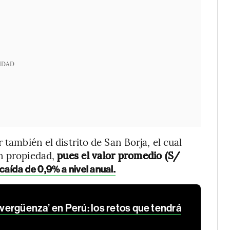
IDAD
 también el distrito de San Borja, el cual
n propiedad,
pues el valor promedio (S/
aída de 0,9% a nivel anual.
a vergüenza’ en Perú: los retos que tendrá