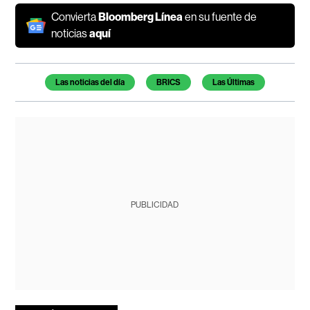
Convierta
Bloomberg Línea
en su fuente de
noticias
aquí
Temas de este artículo
Las noticias del día
BRICS
Las Últimas
PUBLICIDAD