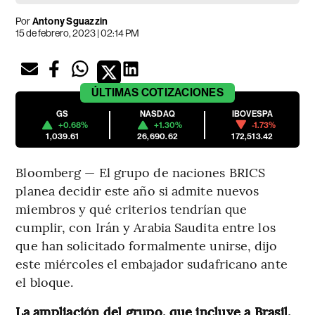
Por
Antony Sguazzin
15 de febrero, 2023 | 02:14 PM
ÚLTIMAS
COTIZACIONES
GS
NASDAQ
IBOVESPA
+0.68%
+1.30%
-1.73%
1,039.61
26,690.62
172,513.42
Bloomberg — El grupo de naciones BRICS
planea decidir este año si admite nuevos
miembros y qué criterios tendrían que
cumplir, con Irán y Arabia Saudita entre los
que han solicitado formalmente unirse, dijo
este miércoles el embajador sudafricano ante
el bloque.
La ampliación del grupo, que incluye a Brasil,