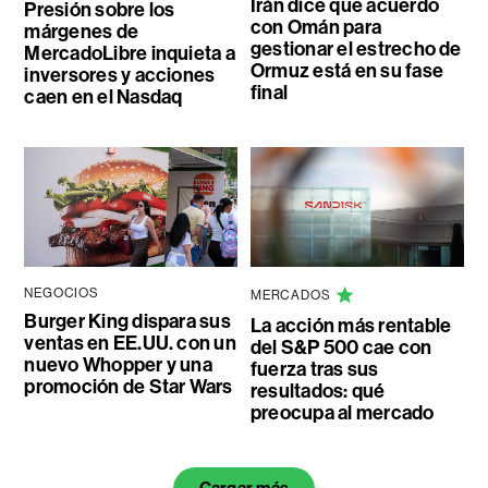
Irán dice que acuerdo
Presión sobre los
con Omán para
márgenes de
gestionar el estrecho de
MercadoLibre inquieta a
Ormuz está en su fase
inversores y acciones
final
caen en el Nasdaq
NEGOCIOS
MERCADOS
Burger King dispara sus
La acción más rentable
ventas en EE.UU. con un
del S&P 500 cae con
nuevo Whopper y una
fuerza tras sus
promoción de Star Wars
resultados: qué
preocupa al mercado