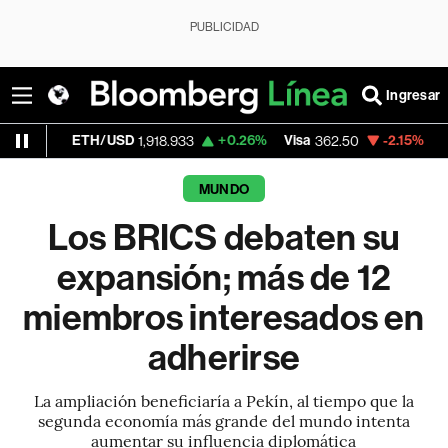
PUBLICIDAD
Ingresar
/USD
+0.26%
Visa
-2.15%
MercadoLibre
1,918.933
362.50
1,
MUNDO
Los BRICS debaten su
expansión; más de 12
miembros interesados en
adherirse
La ampliación beneficiaría a Pekín, al tiempo que la
segunda economía más grande del mundo intenta
aumentar su influencia diplomática