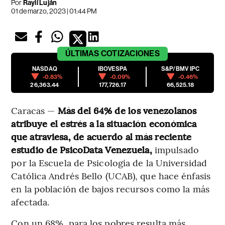
Por
Raylí Luján
01 de marzo, 2023 | 01:44 PM
ÚLTIMAS
COTIZACIONES
NASDAQ
IBOVESPA
S&P/BMV IPC
-0.83%
-0.09%
-0.46%
26,363.44
177,726.17
66,525.18
Caracas —
Más del 64% de los venezolanos
atribuye el estrés a la situación económica
que atraviesa, de acuerdo al más reciente
estudio de PsicoData Venezuela,
impulsado
por la Escuela de Psicología de la Universidad
Católica Andrés Bello (UCAB), que hace énfasis
en la población de bajos recursos como la más
afectada.
Con un 68%, para los pobres resulta más