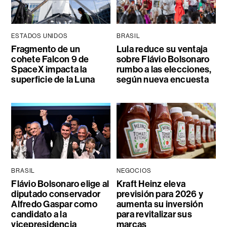
ESTADOS UNIDOS
BRASIL
Fragmento de un
Lula reduce su ventaja
cohete Falcon 9 de
sobre Flávio Bolsonaro
SpaceX impacta la
rumbo a las elecciones,
superficie de la Luna
según nueva encuesta
BRASIL
NEGOCIOS
Flávio Bolsonaro elige al
Kraft Heinz eleva
diputado conservador
previsión para 2026 y
Alfredo Gaspar como
aumenta su inversión
candidato a la
para revitalizar sus
vicepresidencia
marcas