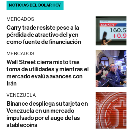
NOTICIAS DEL DÓLAR HOY
MERCADOS
Carry trade resiste pese a la
pérdida de atractivo del yen
como fuente de financiación
MERCADOS
Wall Street cierra mixto tras
toma de utilidades y mientras el
mercado evalúa avances con
Irán
VENEZUELA
Binance despliega su tarjeta en
Venezuela en un mercado
impulsado por el auge de las
stablecoins