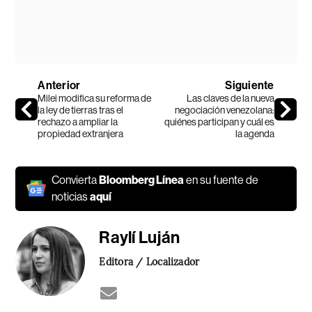
Anterior
Siguiente
Milei modifica su reforma de
Las claves de la nueva
la ley de tierras tras el
negociación venezolana:
rechazo a ampliar la
quiénes participan y cuál es
propiedad extranjera
la agenda
Convierta
Bloomberg Línea
en su fuente de
noticias
aquí
Raylí Luján
Editora / Localizador