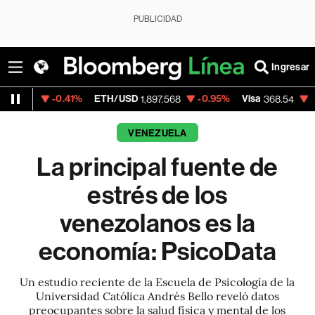
PUBLICIDAD
Ingresar
0.41%
ETH/USD
-0.95%
Visa
-0.28%
Mer
1,897.568
368.54
VENEZUELA
La principal fuente de
estrés de los
venezolanos es la
economía: PsicoData
Un estudio reciente de la Escuela de Psicología de la
Universidad Católica Andrés Bello reveló datos
preocupantes sobre la salud física y mental de los