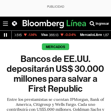
PUBLICIDAD
Ingresar
-1.14%
Visa
-0.04%
MercadoLibre
-0.
515
366.13
1,879.59
MERCADOS
Bancos de EE.UU.
depositarán US$ 30.000
millones para salvar a
First Republic
Entre los prestamistas se cuentan JPMorgan, Bank of
America, Citigroup y Wells Fargo. Cada uno
contribuirá con US$5.000 millones. Goldman Sachs y