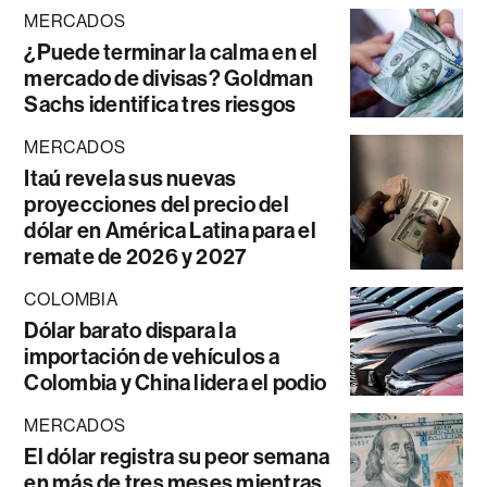
MERCADOS
¿Puede terminar la calma en el
mercado de divisas? Goldman
Sachs identifica tres riesgos
MERCADOS
Itaú revela sus nuevas
proyecciones del precio del
dólar en América Latina para el
remate de 2026 y 2027
COLOMBIA
Dólar barato dispara la
importación de vehículos a
Colombia y China lidera el podio
MERCADOS
El dólar registra su peor semana
en más de tres meses mientras