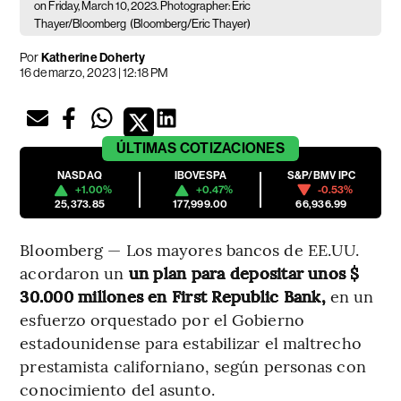
on Friday, March 10, 2023. Photographer: Eric
Thayer/Bloomberg
(Bloomberg/Eric Thayer)
Por
Katherine Doherty
16 de marzo, 2023 | 12:18 PM
ÚLTIMAS
COTIZACIONES
NASDAQ
IBOVESPA
S&P/BMV IPC
+1.00%
+0.47%
-0.53%
25,373.85
177,999.00
66,936.99
Bloomberg — Los mayores bancos de EE.UU.
acordaron un
un plan para depositar unos $
30.000 millones en First Republic Bank,
en un
esfuerzo orquestado por el Gobierno
estadounidense para estabilizar el maltrecho
prestamista californiano, según personas con
conocimiento del asunto.