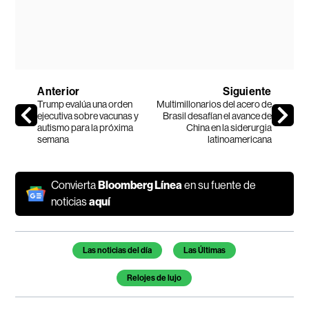
Anterior
Siguiente
Trump evalúa una orden
Multimillonarios del acero de
ejecutiva sobre vacunas y
Brasil desafían el avance de
autismo para la próxima
China en la siderurgia
semana
latinoamericana
Convierta
Bloomberg Línea
en su fuente de
noticias
aquí
Temas de este artículo
Las noticias del día
Las Últimas
Relojes de lujo