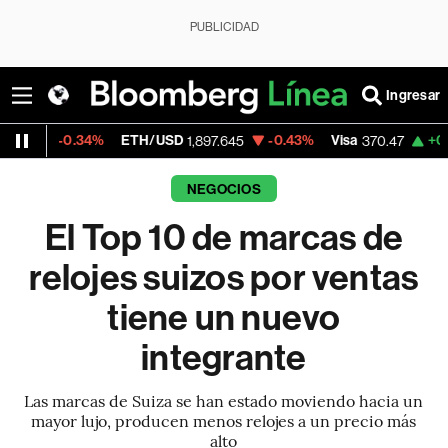
PUBLICIDAD
Ingresar
.34%
ETH/USD
-0.43%
Visa
+0.52%
Merc
1,897.645
370.47
NEGOCIOS
El Top 10 de marcas de
relojes suizos por ventas
tiene un nuevo
integrante
Las marcas de Suiza se han estado moviendo hacia un
mayor lujo, producen menos relojes a un precio más
alto