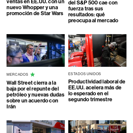
ventas en EE.UU. con un
del S&P 500 cae con
nuevo Whopper y una
fuerza tras sus
promoción de Star Wars
resultados: qué
preocupa al mercado
ESTADOS UNIDOS
MERCADOS
Productividad laboral de
Wall Street cierra a la
EE.UU. acelera más de
baja por el repunte del
lo esperado en el
petróleo y nuevas dudas
segundo trimestre
sobre un acuerdo con
Irán