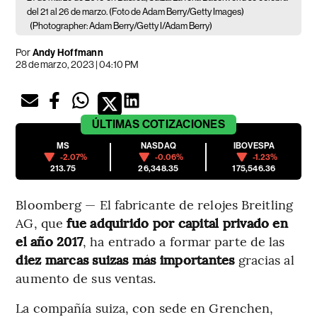
del 21 al 26 de marzo. (Foto de Adam Berry/Getty Images)
(Photographer: Adam Berry/Getty I/Adam Berry)
Por
Andy Hoffmann
28 de marzo, 2023 | 04:10 PM
ÚLTIMAS
COTIZACIONES
MS
NASDAQ
IBOVESPA
-2.07%
-0.06%
-1.23%
213.75
26,348.35
175,546.36
Bloomberg — El fabricante de relojes Breitling
AG, que
fue adquirido por capital privado en
el año 2017
, ha entrado a formar parte de las
diez marcas suizas más importantes
gracias al
aumento de sus ventas.
La compañía suiza, con sede en Grenchen,