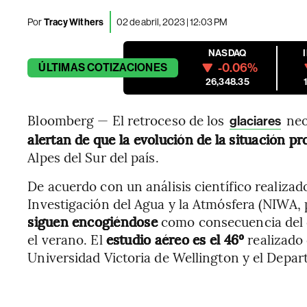
Por
Tracy Withers
02 de abril, 2023 | 12:03 PM
NASDAQ
-0.06%
ÚLTIMAS
COTIZACIONES
26,348.35
Bloomberg — El retroceso de los
neo
glaciares
alertan de que la evolución de la situación p
Alpes del Sur del país.
De acuerdo con un análisis científico realizad
Investigación del Agua y la Atmósfera (NIWA, p
siguen encogiéndose
como consecuencia del c
el verano. El
estudio aéreo es el 46º
realizado 
Universidad Victoria de Wellington y el Depa