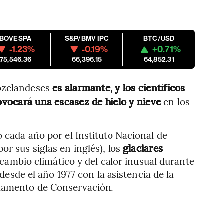
IBOVESPA
S&P/BMV IPC
BTC/USD
-1.23%
-0.19%
+0.71%
175,546.36
66,396.15
64,852.31
zelandeses
es alarmante, y los científicos
rovocará una escasez de hielo y nieve
en los
o cada año por el Instituto Nacional de
or sus siglas en inglés), los
glaciares
ambio climático y del calor inusual durante
desde el año 1977 con la asistencia de la
rtamento de Conservación.