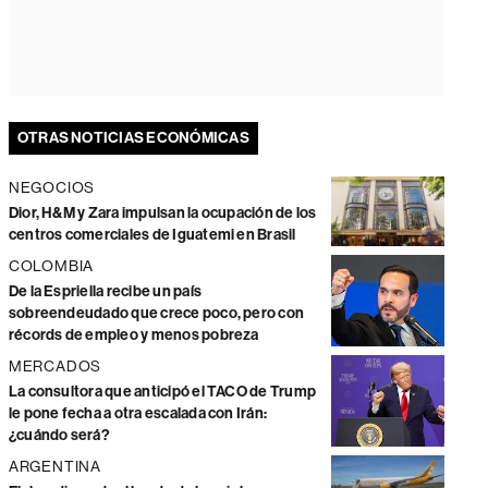
OTRAS NOTICIAS ECONÓMICAS
NEGOCIOS
Dior, H&M y Zara impulsan la ocupación de los
centros comerciales de Iguatemi en Brasil
COLOMBIA
De la Espriella recibe un país
sobreendeudado que crece poco, pero con
récords de empleo y menos pobreza
MERCADOS
La consultora que anticipó el TACO de Trump
le pone fecha a otra escalada con Irán:
¿cuándo será?
ARGENTINA