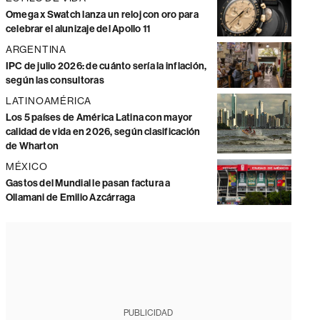
Omega x Swatch lanza un reloj con oro para
celebrar el alunizaje del Apollo 11
ARGENTINA
IPC de julio 2026: de cuánto sería la inflación,
según las consultoras
LATINOAMÉRICA
Los 5 países de América Latina con mayor
calidad de vida en 2026, según clasificación
de Wharton
MÉXICO
Gastos del Mundial le pasan factura a
Ollamani de Emilio Azcárraga
PUBLICIDAD