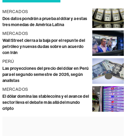
MERCADOS
Dos datos pondrán a prueba al dólar y a estas
tres monedas de América Latina
MERCADOS
Wall Street cierra a la baja por el repunte del
petróleo y nuevas dudas sobre un acuerdo
con Irán
PERÚ
Las proyecciones del precio del dólar en Perú
para el segundo semestre de 2026, según
analistas
MERCADOS
El dólar domina las stablecoins y el avance del
sector lleva el debate más allá del mundo
cripto