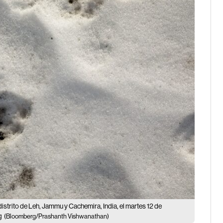
 distrito de Leh, Jammu y Cachemira, India, el martes 12 de
g
(Bloomberg/Prashanth Vishwanathan)