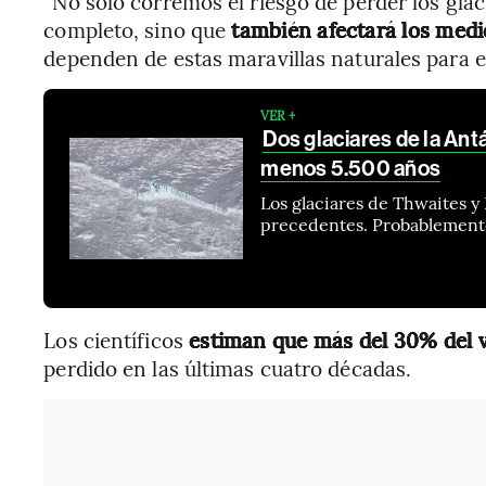
“No solo corremos el riesgo de perder los glac
completo, sino que
también afectará los medi
dependen de estas maravillas naturales para el
VER +
Dos glaciares de la Ant
menos 5.500 años
Los glaciares de Thwaites y
precedentes. Probablemente
Los científicos
estiman que más del 30% del 
perdido en las últimas cuatro décadas.