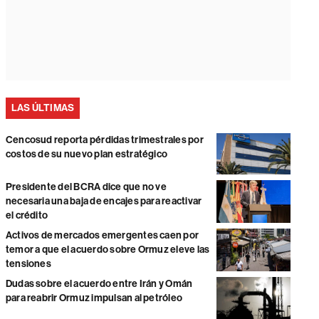
LAS ÚLTIMAS
Cencosud reporta pérdidas trimestrales por
costos de su nuevo plan estratégico
Presidente del BCRA dice que no ve
necesaria una baja de encajes para reactivar
el crédito
Activos de mercados emergentes caen por
temor a que el acuerdo sobre Ormuz eleve las
tensiones
Dudas sobre el acuerdo entre Irán y Omán
para reabrir Ormuz impulsan al petróleo