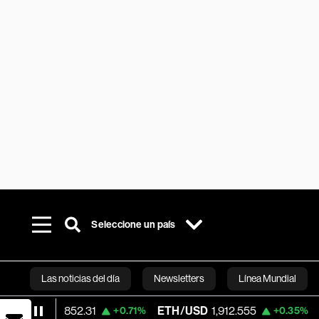
Seleccione un país
Las noticias del día
Newsletters
Línea Mundial
2.31
ETH/USD
1,912.555
Visa
370.47
+0.71%
+0.35%
Bloomberg 