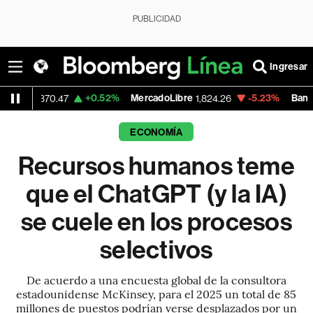
PUBLICIDAD
Ingresar
+0.52%
MercadoLibre
-5.23%
Banco de Bogota
47
1,824.26
3
ECONOMÍA
Recursos humanos teme
que el ChatGPT (y la IA)
se cuele en los procesos
selectivos
De acuerdo a una encuesta global de la consultora
estadounidense McKinsey, para el 2025 un total de 85
millones de puestos podrían verse desplazados por un