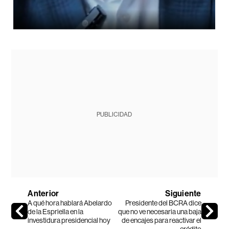
PUBLICIDAD
Anterior
Siguiente
A qué hora hablará Abelardo
Presidente del BCRA dice
de la Espriella en la
que no ve necesaria una baja
investidura presidencial hoy
de encajes para reactivar el