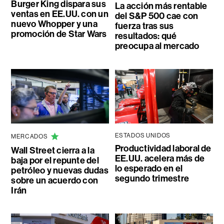
Burger King dispara sus
La acción más rentable
ventas en EE.UU. con un
del S&P 500 cae con
nuevo Whopper y una
fuerza tras sus
promoción de Star Wars
resultados: qué
preocupa al mercado
ESTADOS UNIDOS
MERCADOS
Productividad laboral de
Wall Street cierra a la
EE.UU. acelera más de
baja por el repunte del
lo esperado en el
petróleo y nuevas dudas
segundo trimestre
sobre un acuerdo con
Irán