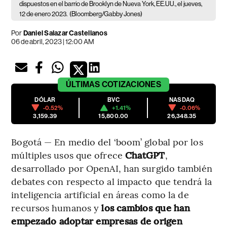
dispuestos en el barrio de Brooklyn de Nueva York, EE.UU., el jueves,
12 de enero 2023.
(Bloomberg/Gabby Jones)
Por
Daniel Salazar Castellanos
06 de abril, 2023 | 12:00 AM
ÚLTIMAS
COTIZACIONES
DÓLAR
BVC
NASDAQ
-0.52%
+1.41%
-0.06%
3,159.39
15,800.00
26,348.35
Bogotá — En medio del ‘boom’ global por los
múltiples usos que ofrece
ChatGPT
,
desarrollado por OpenAI, han surgido también
debates con respecto al impacto que tendrá la
inteligencia artificial en áreas como la de
recursos humanos y
los cambios que han
empezado adoptar empresas de origen