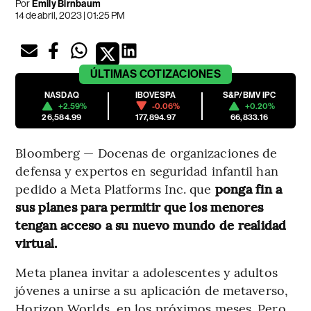
Por
Emily Birnbaum
14 de abril, 2023 | 01:25 PM
ÚLTIMAS
COTIZACIONES
NASDAQ
IBOVESPA
S&P/BMV IPC
+2.59%
-0.06%
+0.20%
26,584.99
177,894.97
66,833.16
Bloomberg — Docenas de organizaciones de
defensa y expertos en seguridad infantil han
pedido a Meta Platforms Inc. que
ponga fin a
sus planes para permitir que los menores
tengan acceso a su nuevo mundo de realidad
virtual.
Meta planea invitar a adolescentes y adultos
jóvenes a unirse a su aplicación de metaverso,
Horizon Worlds, en los próximos meses. Pero