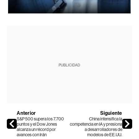
PUBLICIDAD
Anterior
Siguiente
S&P 500 supera los 7.700
China intensifica la
puntos y el Dow Jones
competencia en IA y presiona
alcanza un récord por
a desarrolladores de
avances con Irán
modelos de EE.UU.