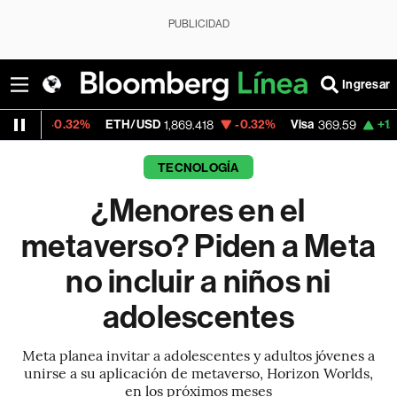
PUBLICIDAD
Ingresar
32%
ETH/USD
-0.32%
Visa
+1.07%
Merca
1,869.418
369.59
TECNOLOGÍA
¿Menores en el
metaverso? Piden a Meta
no incluir a niños ni
adolescentes
Meta planea invitar a adolescentes y adultos jóvenes a
unirse a su aplicación de metaverso, Horizon Worlds,
en los próximos meses