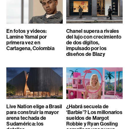
En fotos y videos:
Chanel supera a rivales
Lamine Yamal por
del lujo con crecimiento
primera vez en
de dos dígitos,
Cartagena, Colombia
impulsado por los
diseños de Blazy
Live Nation elige a Brasil
¿Habrá secuela de
para construir la mayor
‘Barbie’? Los millonarios
arena techada de
sueldos de Margot
Sudamérica: los
Robbie y Ryan Gosling