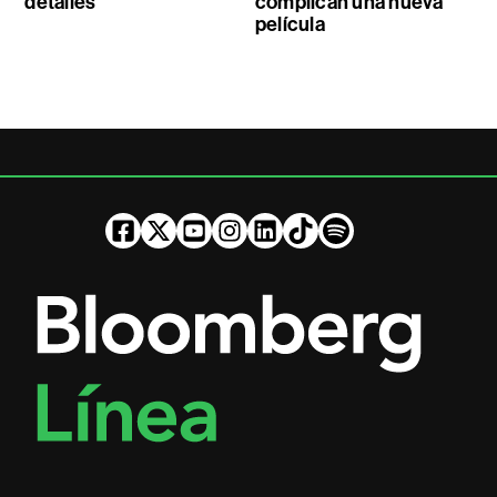
detalles
complican una nueva
película