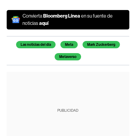
Convierta
Bloomberg Línea
en su fuente de
noticias
aquí
Temas de este artículo
Las noticias del día
Meta
Mark Zuckerberg
Metaverso
PUBLICIDAD