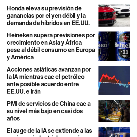
Honda eleva su previsión de
ganancias por el yen débil y la
demanda de híbridos en EE.UU.
Heineken supera previsiones por
crecimiento en Asia y África
pese al débil consumo en Europa
y América
Acciones asiáticas avanzan por
la IA mientras cae el petróleo
ante posible acuerdo entre
EE.UU. e Irán
PMI de servicios de China cae a
su nivel más bajo en casi dos
años
El auge de la IA se extiende a las