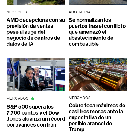
NEGOCIOS
ARGENTINA
AMD decepciona con su
Se normalizan los
previsión de ventas
puertos tras el conflicto
pese al auge del
que amenazó el
negocio de centros de
abastecimiento de
datos de IA
combustible
MERCADOS
MERCADOS
Cobre toca máximos de
S&P 500 supera los
casi tres meses ante la
7.700 puntos y el Dow
expectativa de un
Jones alcanza un récord
posible arancel de
por avances con Irán
Trump