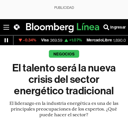
PUBLICIDAD
Ingresar
0.34%
Visa
+1.07%
MercadoLibre
-0.55%
369.59
1,890.05
NEGOCIOS
El talento será la nueva
crisis del sector
energético tradicional
El liderazgo en la industria energética es una de las
principales preocupaciones de los expertos. ¿Qué
puede hacer el sector?