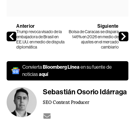
Anterior
Siguiente
Trump revoca visado de la
Bolsa de Caracas se dispara
embajadora de Brasil en
146% en 2026 en medio de
EE.UU. en medio de disputa
ajustes en el mercado
diplomática
cambiario
Convierta
Bloomberg Línea
en su fuente de
noticias
aquí
Sebastián Osorio Idárraga
SEO Content Producer