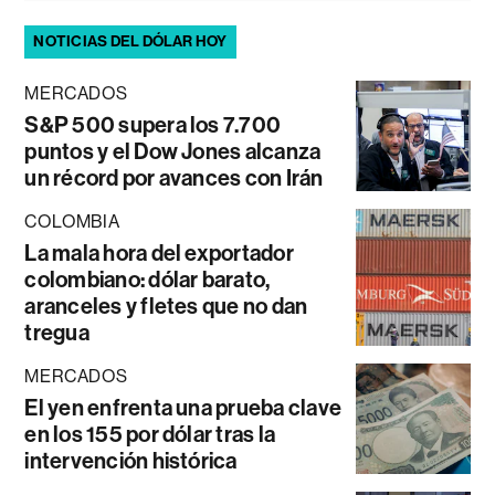
NOTICIAS DEL DÓLAR HOY
MERCADOS
S&P 500 supera los 7.700
puntos y el Dow Jones alcanza
un récord por avances con Irán
COLOMBIA
La mala hora del exportador
colombiano: dólar barato,
aranceles y fletes que no dan
tregua
MERCADOS
El yen enfrenta una prueba clave
en los 155 por dólar tras la
intervención histórica