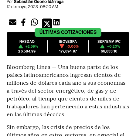
Por
Sebastián Osorio Idárraga
12 de mayo, 2023 | 08:20 AM
ÚLTIMAS
COTIZACIONES
NASDAQ
IBOVESPA
S&P/BMV IPC
+2.59%
-0.06%
+0.20%
26,584.99
177,894.97
66,833.16
Bloomberg Línea — Una buena parte de los
países latinoamericanos ingresan cientos de
millones de dólares cada año a sus economías
a través del sector energético, de gas y de
petróleo, al tiempo que cientos de miles de
trabajadores han pertenecido a estas industrias
en las últimas décadas.
Sin embargo, las crisis de precios de los
últimos años en estos sectores, en especial el