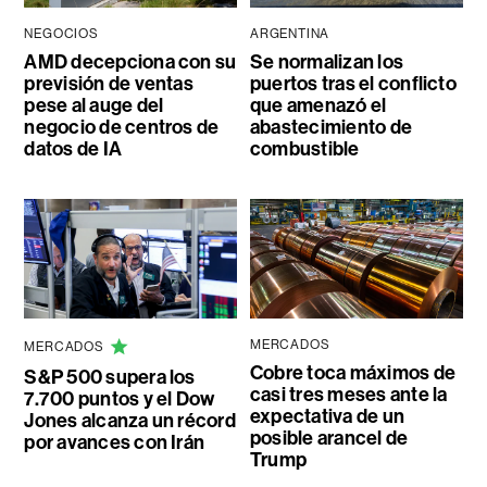
NEGOCIOS
ARGENTINA
AMD decepciona con su
Se normalizan los
previsión de ventas
puertos tras el conflicto
pese al auge del
que amenazó el
negocio de centros de
abastecimiento de
datos de IA
combustible
MERCADOS
MERCADOS
Cobre toca máximos de
S&P 500 supera los
casi tres meses ante la
7.700 puntos y el Dow
expectativa de un
Jones alcanza un récord
posible arancel de
por avances con Irán
Trump