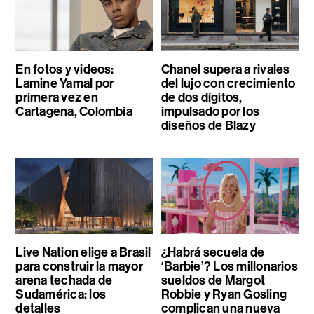
En fotos y videos:
Chanel supera a rivales
Lamine Yamal por
del lujo con crecimiento
primera vez en
de dos dígitos,
Cartagena, Colombia
impulsado por los
diseños de Blazy
Live Nation elige a Brasil
¿Habrá secuela de
para construir la mayor
‘Barbie’? Los millonarios
arena techada de
sueldos de Margot
Sudamérica: los
Robbie y Ryan Gosling
detalles
complican una nueva