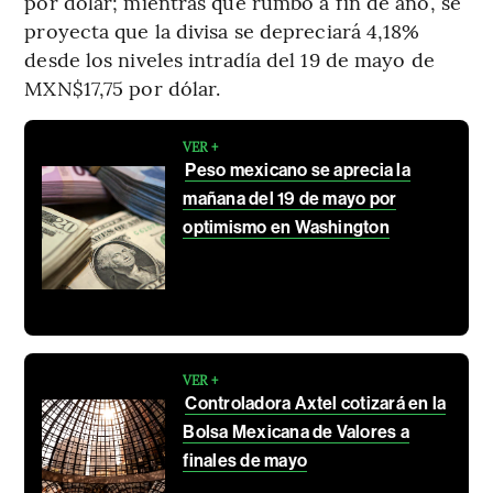
por dólar; mientras que rumbo a fin de año, se
proyecta que la divisa se depreciará 4,18%
desde los niveles intradía del 19 de mayo de
MXN$17,75 por dólar.
VER +
Peso mexicano se aprecia la
mañana del 19 de mayo por
optimismo en Washington
VER +
Controladora Axtel cotizará en la
Bolsa Mexicana de Valores a
finales de mayo