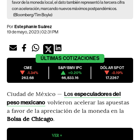
favor de la moneda local, el dato también representó la tercera cifra
con aceleración, marcando nuevos máximos postpandémicos.
(Bloomberg/Tim Boyle)
Por
Estephanie Suárez
19 de mayo, 2023 | 02:31 PM
ÚLTIMAS
COTIZACIONES
CME
S&P/BMV IPC
DÓLAR SPOT
-1.34%
+0.20%
-0.19%
262.68
66,833.16
17.2267
Ciudad de México —
Los
especuladores del
volvieron acelerar las apuestas
peso mexicano
a favor de la apreciación de la moneda en la
Bolsa de Chicago
.
VER +