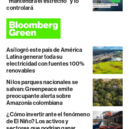
"mantendrá el estrecho" y lo
controlará
Así logró este país de América
Latina generar toda su
electricidad con fuentes 100%
renovables
Ni los parques nacionales se
salvan: Greenpeace emite
preocupante alerta sobre
Amazonía colombiana
¿Cómo invertir ante el fenómeno
de El Niño? Los activos y
sectores que podrían ganar