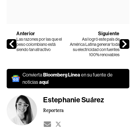
Anterior
Siguiente
Las razones por las que el
Así logró este país de
peso colombiano está
América Latina generar toda
siendo tan atractivo
su electricidad con fuentes
100% renovables
Convierta
Bloomberg Línea
en su fuente de
noticias
aquí
Estephanie Suárez
Reportera