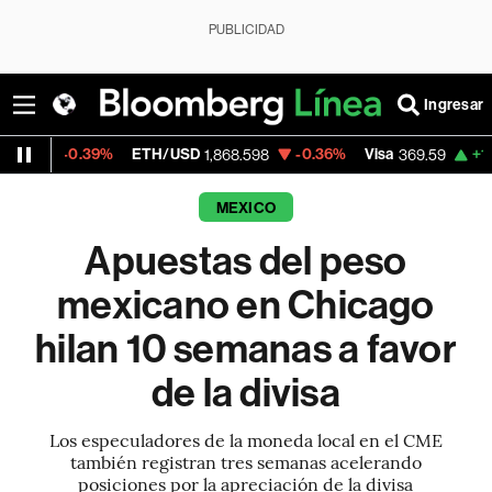
PUBLICIDAD
Ingresar
9%
ETH/USD
-0.36%
Visa
+1.07%
Mercad
1,868.598
369.59
MEXICO
Apuestas del peso
mexicano en Chicago
hilan 10 semanas a favor
de la divisa
Los especuladores de la moneda local en el CME
también registran tres semanas acelerando
posiciones por la apreciación de la divisa