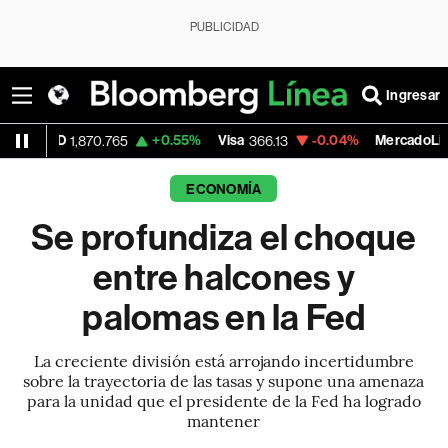
PUBLICIDAD
Ingresar
+0.55%
Visa
-0.04%
MercadoLibre
70.765
366.13
1,879.59
ECONOMÍA
Se profundiza el choque
entre halcones y
palomas en la Fed
La creciente división está arrojando incertidumbre
sobre la trayectoria de las tasas y supone una amenaza
para la unidad que el presidente de la Fed ha logrado
mantener