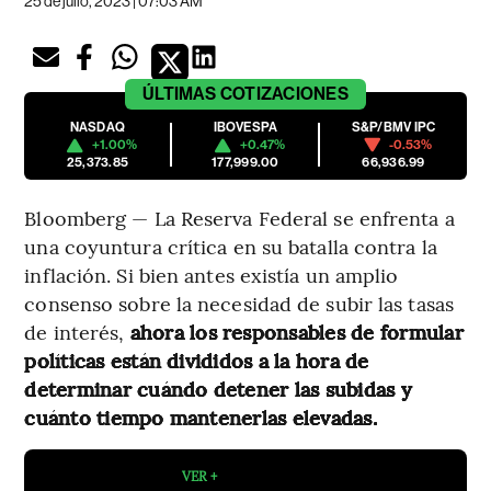
25 de julio, 2023 | 07:03 AM
ÚLTIMAS
COTIZACIONES
NASDAQ
IBOVESPA
S&P/BMV IPC
+1.00%
+0.47%
-0.53%
25,373.85
177,999.00
66,936.99
Bloomberg — La Reserva Federal se enfrenta a
una coyuntura crítica en su batalla contra la
inflación. Si bien antes existía un amplio
consenso sobre la necesidad de subir las tasas
de interés,
ahora los responsables de formular
políticas están divididos a la hora de
determinar cuándo detener las subidas y
cuánto tiempo mantenerlas elevadas.
VER +