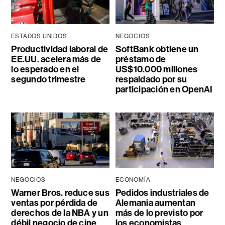
ESTADOS UNIDOS
NEGOCIOS
Productividad laboral de
SoftBank obtiene un
EE.UU. acelera más de
préstamo de
lo esperado en el
US$10.000 millones
segundo trimestre
respaldado por su
participación en OpenAI
NEGOCIOS
ECONOMÍA
Warner Bros. reduce sus
Pedidos industriales de
ventas por pérdida de
Alemania aumentan
derechos de la NBA y un
más de lo previsto por
débil negocio de cine
los economistas