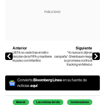
PUBLICIDAD
Anterior
Siguiente
UEFA no cede tras el retiro
“Yo nunca lo dije en
del plan de la FIFA y mantiene
campaña”: Sheinbaum niega
el pulso con Infantino
su promesa contra el
fracking en México
Convierta
Bloomberg Línea
en su fuente de
noticias
aquí
Temas de este artículo
Maersk
Las noticias del día
Contenedores