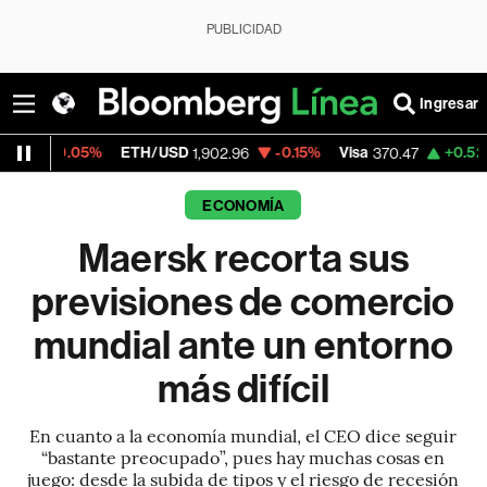
PUBLICIDAD
Ingresar
5%
ETH/USD
-0.15%
Visa
+0.52%
MercadoL
1,902.96
370.47
ECONOMÍA
Maersk recorta sus
previsiones de comercio
mundial ante un entorno
más difícil
En cuanto a la economía mundial, el CEO dice seguir
“bastante preocupado”, pues hay muchas cosas en
juego: desde la subida de tipos y el riesgo de recesión