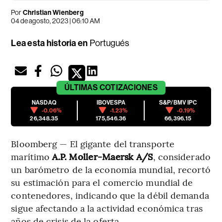
Por
Christian Wienberg
04 de agosto, 2023 | 06:10 AM
Lea esta historia en
Portugués
ÚLTIMAS
COTIZACIONES
NASDAQ
IBOVESPA
S&P/BMV IPC
-0.06%
-1.23%
-0.19%
26,348.35
175,546.36
66,396.15
Bloomberg — El gigante del transporte
marítimo
A.P. Moller-Maersk A/S
, considerado
un barómetro de la economía mundial, recortó
su estimación para el comercio mundial de
contenedores, indicando que la débil demanda
sigue afectando a la actividad económica tras
años de crisis de la oferta.