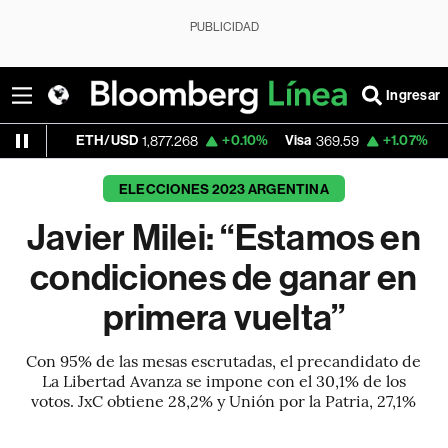
PUBLICIDAD
Ingresar
ETH/USD
+0.10%
Visa
+1.07%
MercadoLib
1,877.268
369.59
ELECCIONES 2023 ARGENTINA
Javier Milei: “Estamos en
condiciones de ganar en
primera vuelta”
Con 95% de las mesas escrutadas, el precandidato de
La Libertad Avanza se impone con el 30,1% de los
votos. JxC obtiene 28,2% y Unión por la Patria, 27,1%