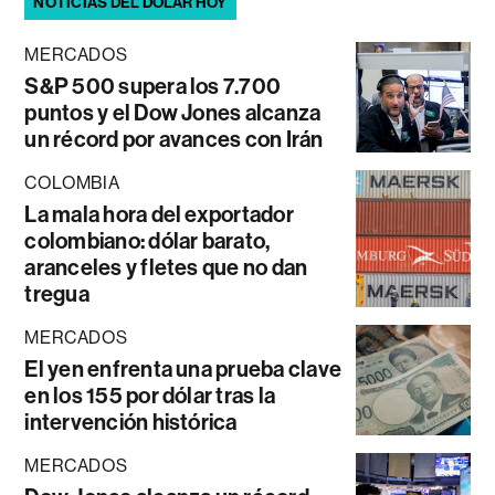
NOTICIAS DEL DÓLAR HOY
MERCADOS
S&P 500 supera los 7.700
puntos y el Dow Jones alcanza
un récord por avances con Irán
COLOMBIA
La mala hora del exportador
colombiano: dólar barato,
aranceles y fletes que no dan
tregua
MERCADOS
El yen enfrenta una prueba clave
en los 155 por dólar tras la
intervención histórica
MERCADOS