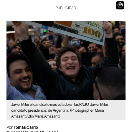
21
PUBLICIDAD
Javier Milei, el candidato más votado en las PASO
Javier Milei,
candidato presidencial de Argentina.
(Photographer: Maria
Amasanti/Blo/Maria Amasanti)
Por
Tomás Carrió