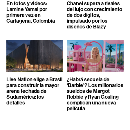
En fotos y videos:
Chanel supera a rivales
Lamine Yamal por
del lujo con crecimiento
primera vez en
de dos dígitos,
Cartagena, Colombia
impulsado por los
diseños de Blazy
Live Nation elige a Brasil
¿Habrá secuela de
para construir la mayor
‘Barbie’? Los millonarios
arena techada de
sueldos de Margot
Sudamérica: los
Robbie y Ryan Gosling
detalles
complican una nueva
película