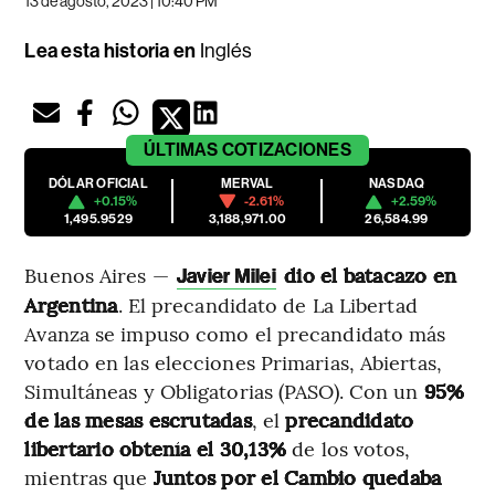
13 de agosto, 2023 | 10:40 PM
Lea esta historia en
Inglés
ÚLTIMAS
COTIZACIONES
DÓLAR OFICIAL
MERVAL
NASDAQ
+0.15%
-2.61%
+2.59%
1,495.9529
3,188,971.00
26,584.99
Buenos Aires —
dio el batacazo en
Javier Milei
Argentina
. El precandidato de La Libertad
Avanza se impuso como el precandidato más
votado en las elecciones Primarias, Abiertas,
Simultáneas y Obligatorias (PASO). Con un
95%
de las mesas escrutadas
, el
precandidato
libertario obtenía el 30,13%
de los votos,
mientras que
Juntos por el Cambio quedaba