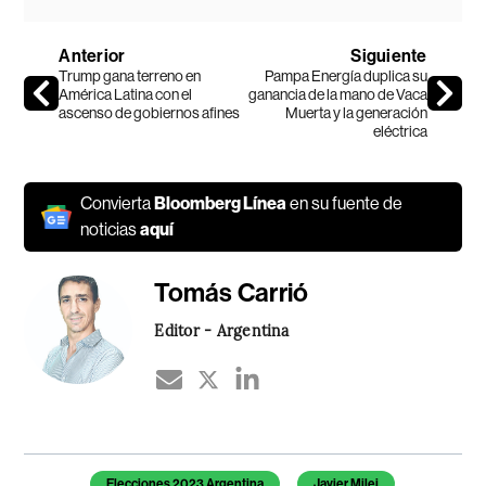
Anterior
Siguiente
Trump gana terreno en
Pampa Energía duplica su
América Latina con el
ganancia de la mano de Vaca
ascenso de gobiernos afines
Muerta y la generación
eléctrica
Convierta
Bloomberg Línea
en su fuente de
noticias
aquí
Tomás Carrió
Editor - Argentina
Temas de este artículo
Elecciones 2023 Argentina
Javier Milei