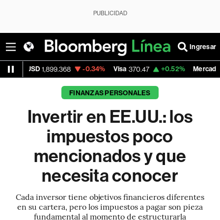
PUBLICIDAD
Ingresar
-0.34%
Visa
+0.52%
MercadoLibre
99.368
370.47
1,824.26
FINANZAS PERSONALES
Invertir en EE.UU.: los
impuestos poco
mencionados y que
necesita conocer
Cada inversor tiene objetivos financieros diferentes
en su cartera, pero los impuestos a pagar son pieza
fundamental al momento de estructurarla