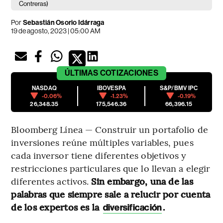
Contreras)
Por
Sebastián Osorio Idárraga
19 de agosto, 2023 | 05:00 AM
ÚLTIMAS
COTIZACIONES
NASDAQ
IBOVESPA
S&P/BMV IPC
-0.06%
-1.23%
-0.19%
26,348.35
175,546.36
66,396.15
Bloomberg Línea — Construir un portafolio de
inversiones reúne múltiples variables, pues
cada inversor tiene diferentes objetivos y
restricciones particulares que lo llevan a elegir
diferentes activos.
Sin embargo, una de las
palabras que siempre sale a relucir por cuenta
de los expertos es la
.
diversificación