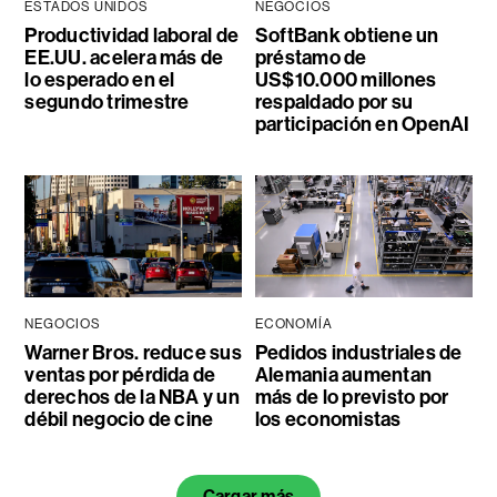
ESTADOS UNIDOS
NEGOCIOS
Productividad laboral de
SoftBank obtiene un
EE.UU. acelera más de
préstamo de
lo esperado en el
US$10.000 millones
segundo trimestre
respaldado por su
participación en OpenAI
NEGOCIOS
ECONOMÍA
Warner Bros. reduce sus
Pedidos industriales de
ventas por pérdida de
Alemania aumentan
derechos de la NBA y un
más de lo previsto por
débil negocio de cine
los economistas
Cargar más