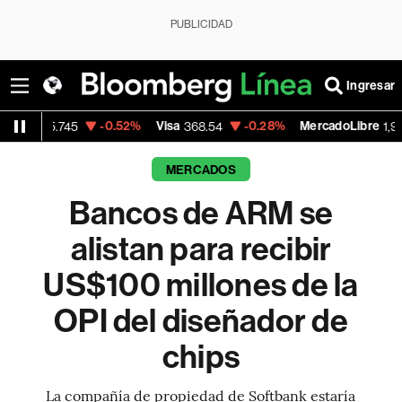
PUBLICIDAD
Ingresar
-0.52%
Visa
-0.28%
MercadoLibre
+1.
45
368.54
1,924.95
MERCADOS
Bancos de ARM se
alistan para recibir
US$100 millones de la
OPI del diseñador de
chips
La compañía de propiedad de Softbank estaría