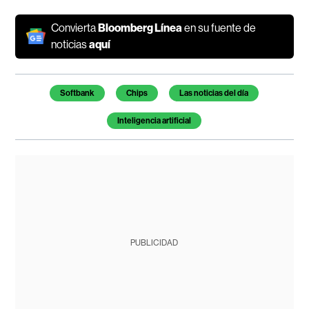
Convierta
Bloomberg Línea
en su fuente de
noticias
aquí
Temas de este artículo
Softbank
Chips
Las noticias del día
Inteligencia artificial
PUBLICIDAD