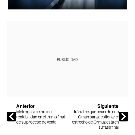
PUBLICIDAD
Anterior
Siguiente
Metrogas mejora su
Irán dice que acuerdo con
rentabilidad en el tramo final
Omán para gestionar el
de su proceso de venta
estrecho de Ormuz está en
su fase final