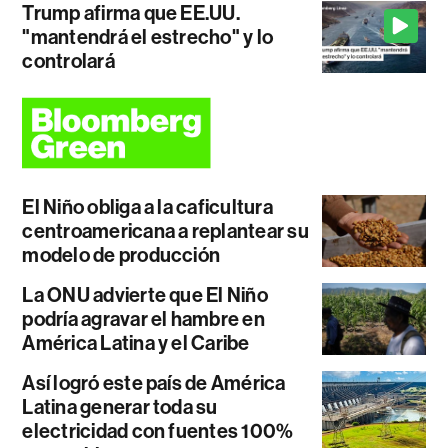
Trump afirma que EE.UU.
"mantendrá el estrecho" y lo
controlará
El Niño obliga a la caficultura
centroamericana a replantear su
modelo de producción
La ONU advierte que El Niño
podría agravar el hambre en
América Latina y el Caribe
Así logró este país de América
Latina generar toda su
electricidad con fuentes 100%