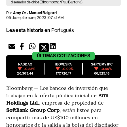
(Bloomberg/Pau Barrena)
diseñador de chips
Por
Amy Or - Manuel Baigorri
05 de septiembre, 2023 | 07:41 AM
Lea esta historia en
Portugués
ÚLTIMAS
COTIZACIONES
NASDAQ
IBOVESPA
S&P/BMV IPC
-0.83%
-0.09%
-0.46%
26,363.44
177,726.17
66,525.18
Bloomberg — Los bancos de inversión que
trabajan en la oferta pública inicial de
Arm
Holdings Ltd.
, empresa de propiedad de
SoftBank Group Corp
, están listos para
compartir más de US$100 millones en
honorarios de la salida a la bolsa del diseñador