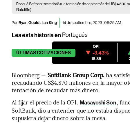
Por qué Softbank se resistió a la tentación de captar más de US$4.800 m
Ratcliffe)
Por
Ryan Gould - Ian King
14 de septiembre, 2023 | 06:25 AM
Lea esta historia en
Portugués
OPI
-3.43%
ÚLTIMAS
COTIZACIONES
18.86
Bloomberg —
SoftBank Group Corp.
ha satisf
recaudando US$4.870 millones en la mayor ofert
tentación de recaudar más dinero.
Al fijar el precio de la OPI,
, fun
Masayoshi Son
SoftBank, dio a entender que no estaba dispue
supusiera dejar dinero sobre la mesa.