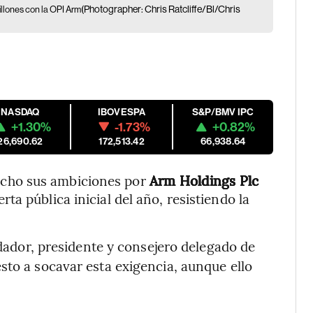
(Photographer: Chris Ratcliffe/Bl/Chris
illones con la OPI Arm
NASDAQ
IBOVESPA
S&P/BMV IPC
+1.30%
-1.73%
+0.82%
26,690.62
172,513.42
66,938.64
echo sus ambiciones por
Arm Holdings Plc
a pública inicial del año, resistiendo la
dador, presidente y consejero delegado de
sto a socavar esta exigencia, aunque ello