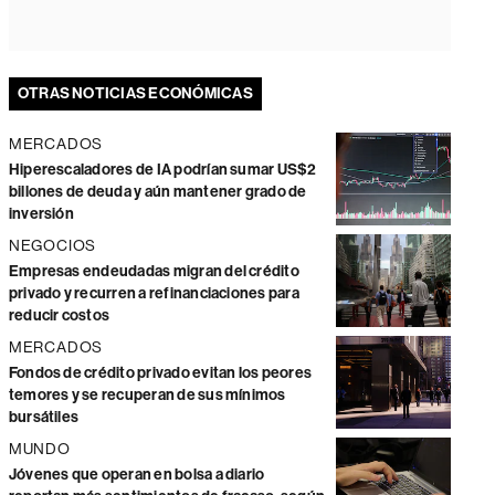
OTRAS NOTICIAS ECONÓMICAS
MERCADOS
Hiperescaladores de IA podrían sumar US$2
billones de deuda y aún mantener grado de
inversión
NEGOCIOS
Empresas endeudadas migran del crédito
privado y recurren a refinanciaciones para
reducir costos
MERCADOS
Fondos de crédito privado evitan los peores
temores y se recuperan de sus mínimos
bursátiles
MUNDO
Jóvenes que operan en bolsa a diario