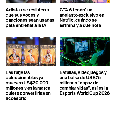
Artistas se resisten a
GTA 6 tendrá un
que sus voces y
adelanto exclusivo en
canciones sean usadas
Netflix: cuándo se
para entrenar a la IA
estrena y a qué hora
Las tarjetas
Batallas, videojuegos y
coleccionables ya
una bolsa de US$75
mueven US$30.000
millones “capaz de
millones y esta marca
cambiar vidas”: así es la
quiere convertirlas en
Esports World Cup 2026
accesorio