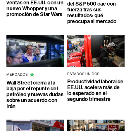
ventas en EE.UU. con un
del S&P 500 cae con
nuevo Whopper y una
fuerza tras sus
promoción de Star Wars
resultados: qué
preocupa al mercado
ESTADOS UNIDOS
MERCADOS
Productividad laboral de
Wall Street cierra a la
EE.UU. acelera más de
baja por el repunte del
lo esperado en el
petróleo y nuevas dudas
segundo trimestre
sobre un acuerdo con
Irán