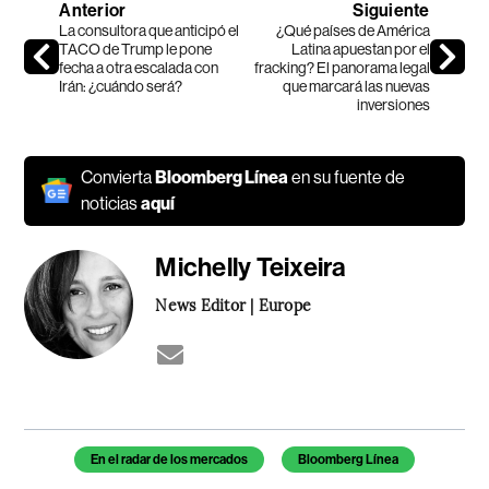
Anterior
Siguiente
La consultora que anticipó el
¿Qué países de América
TACO de Trump le pone
Latina apuestan por el
fecha a otra escalada con
fracking? El panorama legal
Irán: ¿cuándo será?
que marcará las nuevas
inversiones
Convierta
Bloomberg Línea
en su fuente de
noticias
aquí
Michelly Teixeira
News Editor | Europe
Temas de este artículo
En el radar de los mercados
Bloomberg Línea