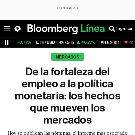
PUBLICIDAD
Ingresar
ETH/USD
+0.77%
Visa
-1.17%
MercadoLib
1,920.565
366.14
MERCADOS
De la fortaleza del
empleo a la política
monetaria: los hechos
que mueven los
mercados
Hoy se publican las nóminas, el informe más esperado