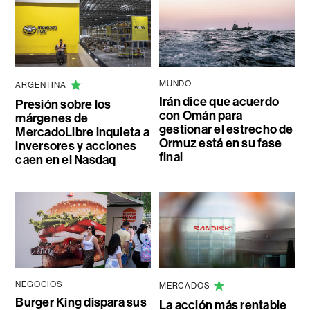
MUNDO
ARGENTINA
Irán dice que acuerdo
Presión sobre los
con Omán para
márgenes de
gestionar el estrecho de
MercadoLibre inquieta a
Ormuz está en su fase
inversores y acciones
final
caen en el Nasdaq
NEGOCIOS
MERCADOS
Burger King dispara sus
La acción más rentable