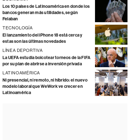
Los 10 países de Latinoamérica en donde los
bancos generan más utilidades, según
Felaban
TECNOLOGÍA
El lanzamiento del iPhone 18 está cerca y
estas son las últimas novedades
LÍNEA DEPORTIVA
La UEFA estudia boicotear torneos de la FIFA
por su plan de abrirse a inversión privada
LATINOAMÉRICA
Ni presencial, ni remoto, ni híbrido: el nuevo
modelo laboral que WeWork ve crecer en
Latinoamérica