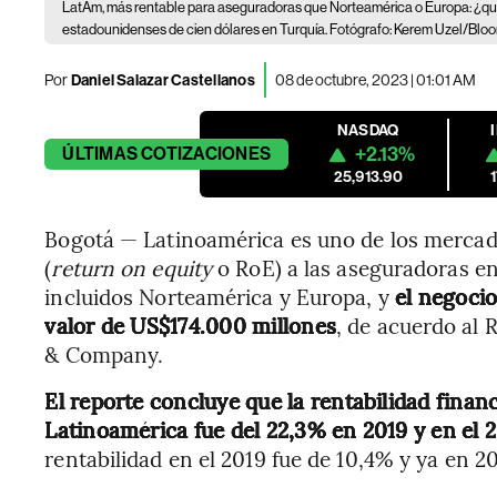
LatAm, más rentable para aseguradoras que Norteamérica o Europa: ¿q
estadounidenses de cien dólares en Turquía. Fotógrafo: Kerem Uzel/Bl
Por
Daniel Salazar Castellanos
08 de octubre, 2023 | 01:01 AM
NASDAQ
+2.13%
ÚLTIMAS
COTIZACIONES
25,913.90
Bogotá — Latinoamérica es uno de los mercado
(
return on equity
o RoE) a las aseguradoras e
incluidos Norteamérica y Europa, y
el negoci
valor de US$174.000 millones
, de acuerdo al
& Company.
El reporte concluye que la rentabilidad finan
Latinoamérica fue del 22,3% en 2019 y en el 2
rentabilidad en el 2019 fue de 10,4% y ya en 2