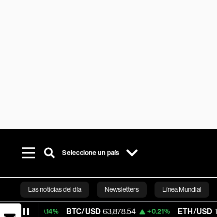
Seleccione un país
Las noticias del día
Newsletters
Línea Mundial
BTC/USD
63,878.54
ETH/USD
1,872.08
+0.14%
+0.21%
Bloomberg 