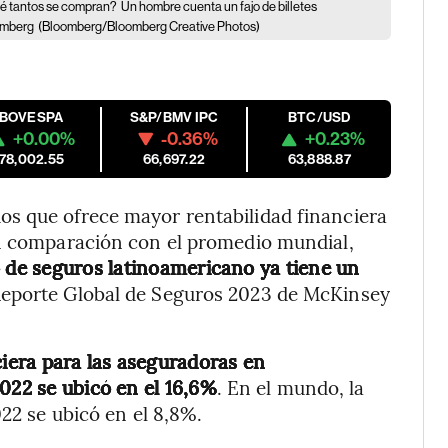
ué tantos se compran?
Un hombre cuenta un fajo de billetes
oomberg
(Bloomberg/Bloomberg Creative Photos)
IBOVESPA
S&P/BMV IPC
BTC/USD
+0.00%
-0.36%
+0.23%
178,002.55
66,697.22
63,888.87
s que ofrece mayor rentabilidad financiera
n comparación con el promedio mundial,
o de seguros latinoamericano ya tiene un
 Reporte Global de Seguros 2023 de McKinsey
ciera para las aseguradoras en
022 se ubicó en el 16,6%
. En el mundo, la
022 se ubicó en el 8,8%.