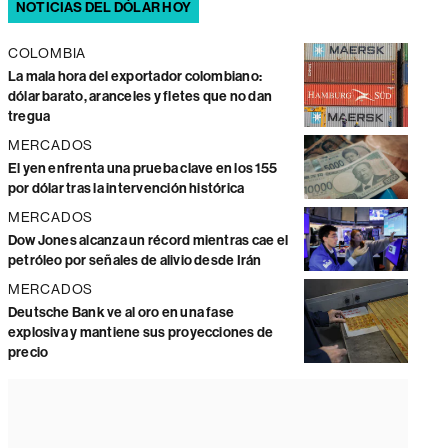
NOTICIAS DEL DÓLAR HOY
COLOMBIA
La mala hora del exportador colombiano:
dólar barato, aranceles y fletes que no dan
tregua
MERCADOS
El yen enfrenta una prueba clave en los 155
por dólar tras la intervención histórica
MERCADOS
Dow Jones alcanza un récord mientras cae el
petróleo por señales de alivio desde Irán
MERCADOS
Deutsche Bank ve al oro en una fase
explosiva y mantiene sus proyecciones de
precio