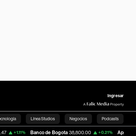
Ingresar
ecnología
Línea Studios
Negocios
Podcasts
Banco de Bogota
38,800.00
Apple
303.27
11%
+0.21%
-
English