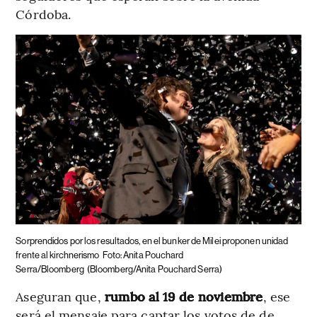
Córdoba.
Sorprendidos por los resultados, en el bunker de Milei proponen unidad
frente al kirchnerismo
Foto: Anita Pouchard
Serra/Bloomberg
(Bloomberg/Anita Pouchard Serra)
Aseguran que,
rumbo al 19 de noviembre
, ese
será el mensaje para captar los votos de de