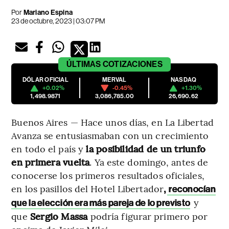
Por
Mariano Espina
23 de octubre, 2023 | 03:07 PM
ÚLTIMAS
COTIZACIONES
DÓLAR OFICIAL
MERVAL
NASDAQ
+0.02%
-0.45%
+1.30%
1,498.9871
3,086,785.00
26,690.62
Buenos Aires — Hace unos días, en La Libertad
Avanza se entusiasmaban con un crecimiento
en todo el país y
la posibilidad de un triunfo
en primera vuelta
. Ya este domingo, antes de
conocerse los primeros resultados oficiales,
en los pasillos del Hotel Libertador
,
reconocían
y
que la elección era más pareja de lo previsto
que
Sergio Massa
podría figurar primero por