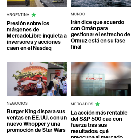
MUNDO
ARGENTINA
Irán dice que acuerdo
Presión sobre los
con Omán para
márgenes de
gestionar el estrecho de
MercadoLibre inquieta a
Ormuz está en su fase
inversores y acciones
final
caen en el Nasdaq
NEGOCIOS
MERCADOS
Burger King dispara sus
La acción más rentable
ventas en EE.UU. con un
del S&P 500 cae con
nuevo Whopper y una
fuerza tras sus
promoción de Star Wars
resultados: qué
preocupa al mercado