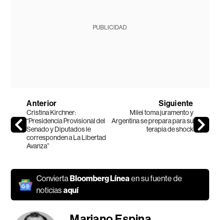
PUBLICIDAD
Anterior
Siguiente
Cristina Kirchner:
Milei toma juramento y
“Presidencia Provisional del
Argentina se prepara para su
Senado y Diputados le
terapia de shock
corresponden a La Libertad
Avanza”
Convierta
Bloomberg Línea
en su fuente de
noticias
aquí
Mariano Espina