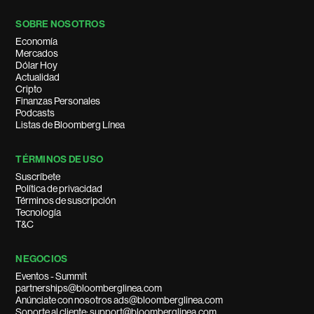
SOBRE NOSOTROS
Economía
Mercados
Dólar Hoy
Actualidad
Cripto
Finanzas Personales
Podcasts
Listas de Bloomberg Línea
TÉRMINOS DE USO
Suscríbete
Política de privacidad
Términos de suscripción
Tecnología
T&C
NEGOCIOS
Eventos - Summit
partnerships@bloomberglinea.com
Anúnciate con nosotros ads@bloomberglinea.com
Soporte al cliente: support@bloomberglinea.com