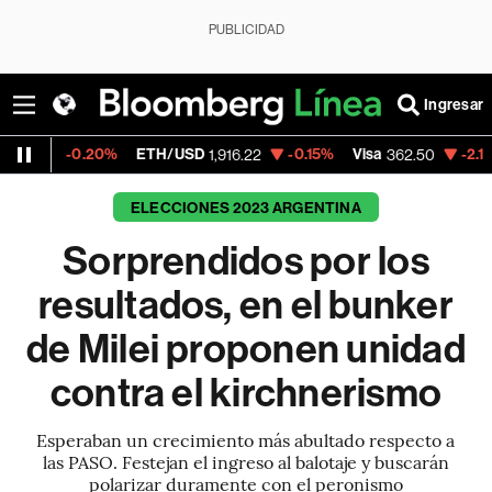
PUBLICIDAD
Ingresar
.20%
ETH/USD
-0.15%
Visa
-2.15%
Mercado
1,916.22
362.50
ELECCIONES 2023 ARGENTINA
Sorprendidos por los
resultados, en el bunker
de Milei proponen unidad
contra el kirchnerismo
Esperaban un crecimiento más abultado respecto a
las PASO. Festejan el ingreso al balotaje y buscarán
polarizar duramente con el peronismo