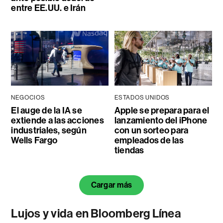
entre EE.UU. e Irán
NEGOCIOS
ESTADOS UNIDOS
El auge de la IA se
Apple se prepara para el
extiende a las acciones
lanzamiento del iPhone
industriales, según
con un sorteo para
Wells Fargo
empleados de las
tiendas
Cargar más
Lujos y vida en Bloomberg Línea