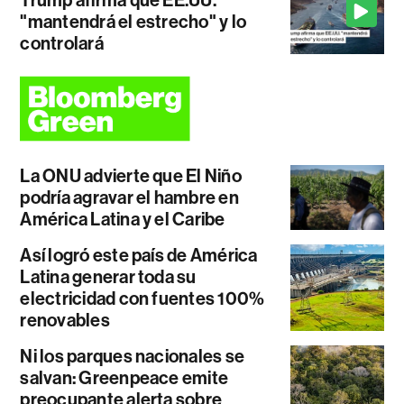
Trump afirma que EE.UU.
"mantendrá el estrecho" y lo
controlará
La ONU advierte que El Niño
podría agravar el hambre en
América Latina y el Caribe
Así logró este país de América
Latina generar toda su
electricidad con fuentes 100%
renovables
Ni los parques nacionales se
salvan: Greenpeace emite
preocupante alerta sobre