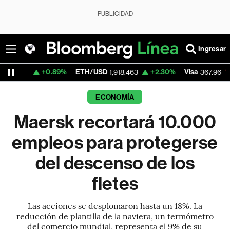
PUBLICIDAD
Ingresar
+0.89%
ETH/USD
+2.30%
Visa
-0.44%
Me
1,918.463
367.96
ECONOMÍA
Maersk recortará 10.000
empleos para protegerse
del descenso de los
fletes
Las acciones se desplomaron hasta un 18%. La
reducción de plantilla de la naviera, un termómetro
del comercio mundial, representa el 9% de su