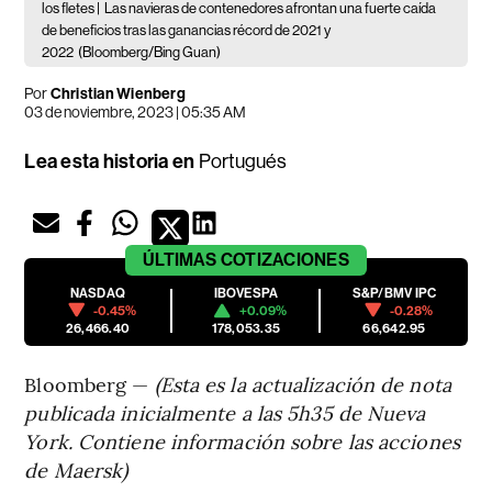
los fletes |
Las navieras de contenedores afrontan una fuerte caída
de beneficios tras las ganancias récord de 2021 y
2022
(Bloomberg/Bing Guan)
Por
Christian Wienberg
03 de noviembre, 2023 | 05:35 AM
Lea esta historia en
Portugués
ÚLTIMAS
COTIZACIONES
NASDAQ
IBOVESPA
S&P/BMV IPC
-0.45%
+0.09%
-0.28%
26,466.40
178,053.35
66,642.95
Bloomberg —
(Esta es la actualización de nota
publicada inicialmente a las 5h35 de Nueva
York. Contiene información sobre las acciones
de Maersk)