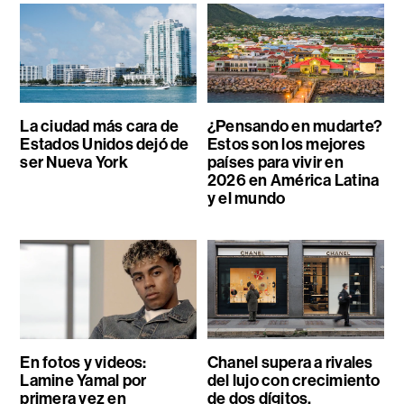
La ciudad más cara de
¿Pensando en mudarte?
Estados Unidos dejó de
Estos son los mejores
ser Nueva York
países para vivir en
2026 en América Latina
y el mundo
En fotos y videos:
Chanel supera a rivales
Lamine Yamal por
del lujo con crecimiento
primera vez en
de dos dígitos,