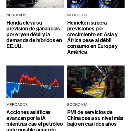
NEGOCIOS
NEGOCIOS
Honda eleva su
Heineken supera
previsión de ganancias
previsiones por
por el yen débil y la
crecimiento en Asia y
demanda de híbridos en
África pese al débil
EE.UU.
consumo en Europa y
América
MERCADOS
ECONOMÍA
Acciones asiáticas
PMI de servicios de
avanzan por la IA
China cae a su nivel más
mientras cae el petróleo
bajo en casi dos años
ante posible acuerdo