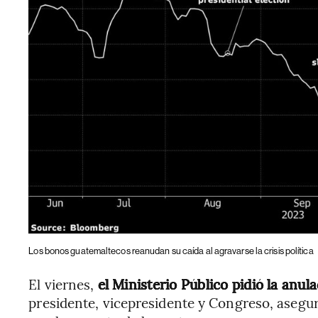
Los bonos guatemaltecos reanudan su caída al agravarse la crisis política
El viernes,
el Ministerio Público pidió la anul
presidente, vicepresidente y Congreso, asegu