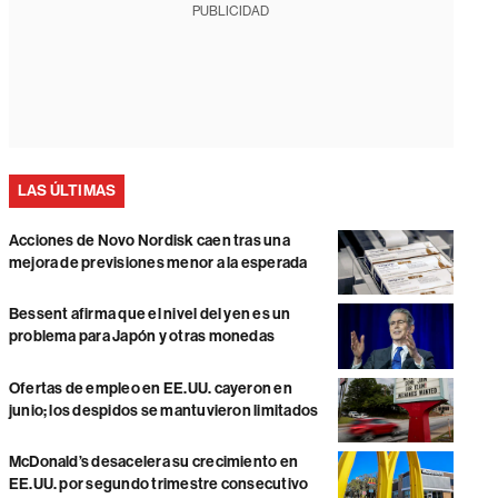
PUBLICIDAD
LAS ÚLTIMAS
Acciones de Novo Nordisk caen tras una
mejora de previsiones menor a la esperada
Bessent afirma que el nivel del yen es un
problema para Japón y otras monedas
Ofertas de empleo en EE.UU. cayeron en
junio; los despidos se mantuvieron limitados
McDonald’s desacelera su crecimiento en
EE.UU. por segundo trimestre consecutivo