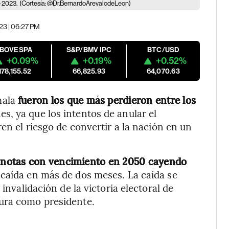
e 2023.
(Cortesía: @Dr.BernardoArevalodeLeon)
023 | 06:27 PM
IBOVESPA
S&P/BMV IPC
BTC/USD
+0.09%
+0.19%
+0.52%
178,155.52
66,825.93
64,070.63
mala
fueron los que más perdieron entre los
es, ya que los intentos de anular el
ren el riesgo de convertir a la nación en un
 notas con vencimiento en 2050 cayendo
 caída en más de dos meses. La caída se
invalidación de la victoria electoral de
ura como presidente.