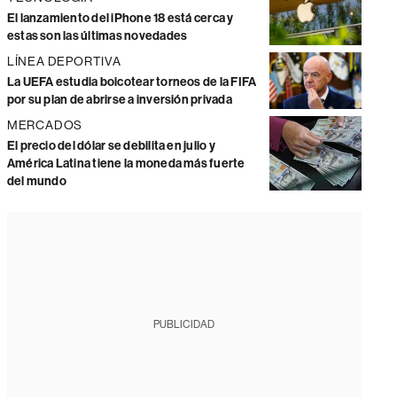
El lanzamiento del iPhone 18 está cerca y
estas son las últimas novedades
LÍNEA DEPORTIVA
La UEFA estudia boicotear torneos de la FIFA
por su plan de abrirse a inversión privada
MERCADOS
El precio del dólar se debilita en julio y
América Latina tiene la moneda más fuerte
del mundo
PUBLICIDAD