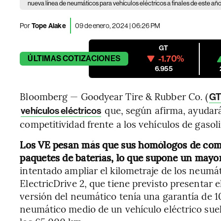
nueva línea de neumáticos para vehículos eléctricos a finales de este año
Por
Tope Alake
09 de enero, 2024 | 06:26 PM
GT
-1.70%
ÚLTIMAS
COTIZACIONES
6.955
Bloomberg — Goodyear Tire & Rubber Co. (
G
que, según afirma, ayudará 
vehículos eléctricos
competitividad frente a los vehículos de gasol
Los VE pesan más que sus homólogos de comb
paquetes de baterías, lo que supone un mayo
intentado ampliar el kilometraje de los neumá
ElectricDrive 2, que tiene previsto presentar 
versión del neumático tenía una garantía de 1
neumático medio de un vehículo eléctrico sue