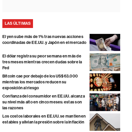
LAS ÚLTIMAS
El yen sube más de 1% tras nuevas acciones
coordinadas de EE.UU. y Japón en el mercado
El dólar registra su peor semana en más de
tres meses mientras crecen dudas sobre la
Fed
Bitcoin cae por debajo de los US$63.000
mientras los mercados reducen su
exposición al riesgo
Confianza del consumidor en EE.UU. alcanza
su nivel más alto en cinco meses: estas son
las razones
Los costos laborales en EE.UU. se mantienen
estables y alivian la presión sobre la inflación