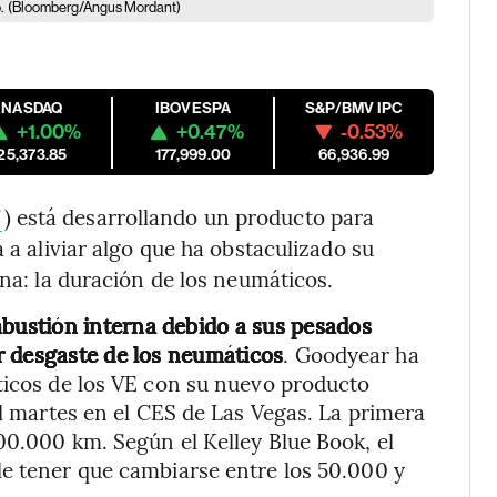
.
(Bloomberg/Angus Mordant)
NASDAQ
IBOVESPA
S&P/BMV IPC
+1.00%
+0.47%
-0.53%
25,373.85
177,999.00
66,936.99
) está desarrollando un producto para
T
a aliviar algo que ha obstaculizado su
ina: la duración de los neumáticos.
ustión interna debido a sus pesados
r desgaste de los neumáticos
. Goodyear ha
ticos de los VE con su nuevo producto
el martes en el CES de Las Vegas. La primera
00.000 km. Según el Kelley Blue Book, el
le tener que cambiarse entre los 50.000 y