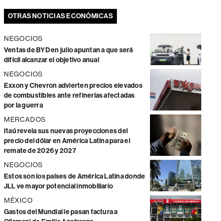
OTRAS NOTICIAS ECONÓMICAS
NEGOCIOS
Ventas de BYD en julio apuntan a que será
difícil alcanzar el objetivo anual
NEGOCIOS
Exxon y Chevron advierten precios elevados
de combustibles ante refinerías afectadas
por la guerra
MERCADOS
Itaú revela sus nuevas proyecciones del
precio del dólar en América Latina para el
remate de 2026 y 2027
NEGOCIOS
Estos son los países de América Latina donde
JLL ve mayor potencial inmobiliario
MÉXICO
Gastos del Mundial le pasan factura a