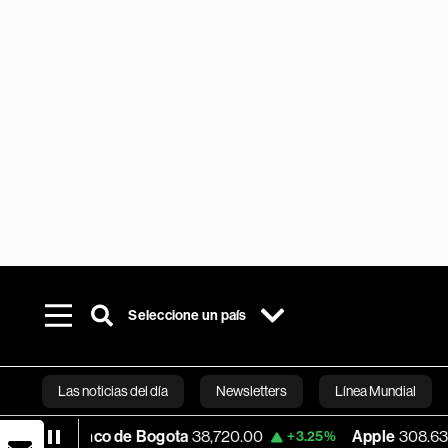
Seleccione un país
Las noticias del día
Newsletters
Línea Mundial
co de Bogota
38,720.00
Apple
308.63
U
+3.25%
-7.53%
Bloomberg 