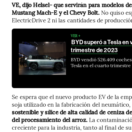
VE, dijo Helsel- que servirán para modelos de
Mustang Mach-E y el Chevy Bolt.
No quiso esp
ElectricDrive 2 ni las cantidades de producció
VER +
BYD superó a Tesla en v
trimestre de 2023
BYD vendió 526.409 coches t
Tesla en el cuarto trimestr
Se espera que el nuevo producto EV de la empr
soja utilizado en la fabricación del neumático
sostenible y sílice de alta calidad de ceniza 
del procesamiento del arroz.
La contaminació
creciente para la industria, tanto al final de 