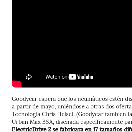
Goodyear espera que los neumáticos estén di
a partir de mayo, uniéndose a otras dos oferta
Tecnología Chris Helsel. (Goodyear también la
Urban Max BSA, diseñada específicamente par
ElectricDrive 2 se fabricará en 17 tamaños di