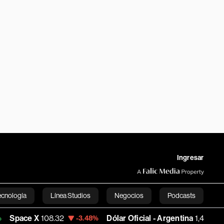
Ingresar
ecnología
Línea Studios
Negocios
Podcasts
08.32
Dólar Oficial - Argentina
1,487.6575
-3.48%
-0.09%
English