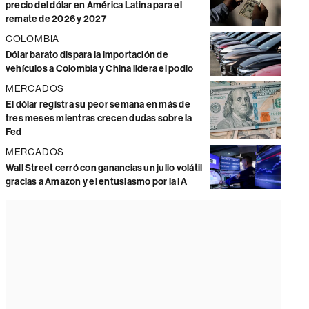
precio del dólar en América Latina para el
remate de 2026 y 2027
COLOMBIA
Dólar barato dispara la importación de
vehículos a Colombia y China lidera el podio
MERCADOS
El dólar registra su peor semana en más de
tres meses mientras crecen dudas sobre la
Fed
MERCADOS
Wall Street cerró con ganancias un julio volátil
gracias a Amazon y el entusiasmo por la IA