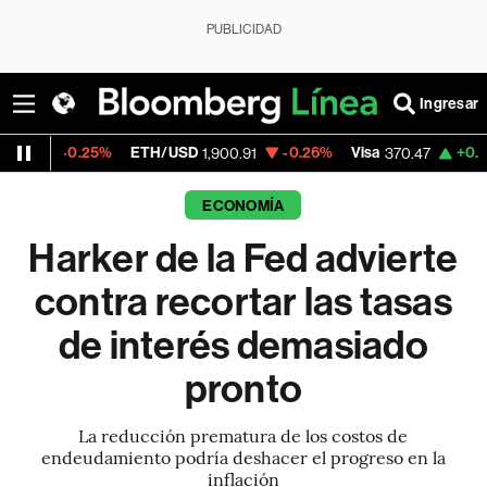
PUBLICIDAD
Ingresar
25%
ETH/USD
-0.26%
Visa
+0.52%
Mercad
1,900.91
370.47
ECONOMÍA
Harker de la Fed advierte
contra recortar las tasas
de interés demasiado
pronto
La reducción prematura de los costos de
endeudamiento podría deshacer el progreso en la
inflación