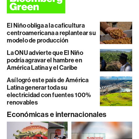
El Niño obliga a la caficultura
centroamericana a replantear su
modelo de producción
La ONU advierte que El Niño
podría agravar el hambre en
América Latina y el Caribe
Así logró este país de América
Latina generar toda su
electricidad con fuentes 100%
renovables
Económicas e internacionales