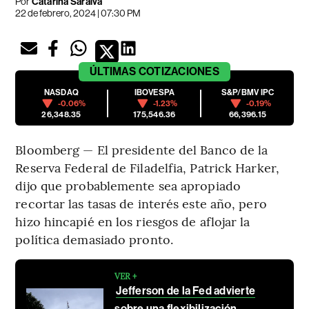
Por
Catarina Saraiva
22 de febrero, 2024 | 07:30 PM
ÚLTIMAS
COTIZACIONES
NASDAQ
IBOVESPA
S&P/BMV IPC
-0.06%
-1.23%
-0.19%
26,348.35
175,546.36
66,396.15
Bloomberg — El presidente del Banco de la
Reserva Federal de Filadelfia, Patrick Harker,
dijo que probablemente sea apropiado
recortar las tasas de interés este año, pero
hizo hincapié en los riesgos de aflojar la
política demasiado pronto.
VER +
Jefferson de la Fed advierte
sobre una flexibilización