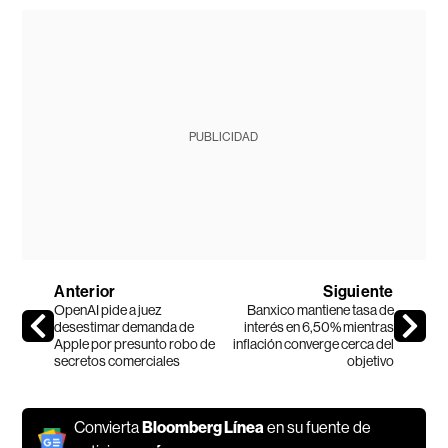
PUBLICIDAD
Anterior
Siguiente
OpenAI pide a juez
Banxico mantiene tasa de
desestimar demanda de
interés en 6,50% mientras
Apple por presunto robo de
inflación converge cerca del
secretos comerciales
objetivo
Convierta
Bloomberg Línea
en su fuente de