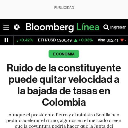
PUBLICIDAD
Ingresar
.42%
ETH/USD
+0.03%
Visa
-2.18%
Merca
1,906.49
362.41
ECONOMÍA
Ruido de la constituyente
puede quitar velocidad a
la bajada de tasas en
Colombia
Aunque el presidente Petro y el ministro Bonilla han
pedido acelerar el ritmo, algunos en el mercado creen
que la coyuntura podría hacer que la Junta del