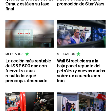
Ormuz está en su fase
promoción de Star Wars
final
MERCADOS
MERCADOS
La acción más rentable
Wall Street cierra a la
del S&P 500 cae con
baja por el repunte del
fuerza tras sus
petróleo y nuevas dudas
resultados: qué
sobre un acuerdo con
preocupa al mercado
Irán