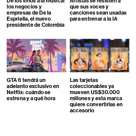
De los vinos a la música:
Artistas se resisten a
los negocios y
que sus voces y
empresas de De la
canciones sean usadas
Espriella, el nuevo
para entrenar a la IA
presidente de Colombia
GTA 6 tendrá un
Las tarjetas
adelanto exclusivo en
coleccionables ya
Netflix: cuándo se
mueven US$30.000
estrena y a qué hora
millones y esta marca
quiere convertirlas en
accesorio