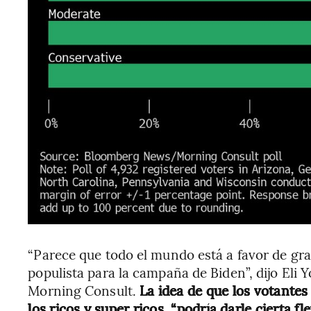
“Parece que todo el mundo está a favor de gra
populista para la campaña de Biden”, dijo Eli Y
Morning Consult.
La idea de que los votante
los ricos y super ricos, “podría darle cierta f