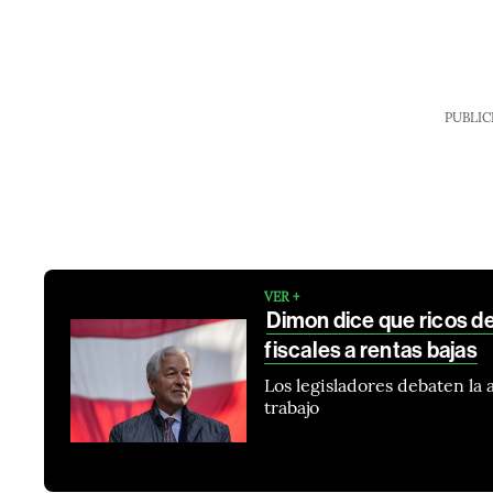
PUBLIC
VER +
Dimon dice que ricos d
fiscales a rentas bajas
Los legisladores debaten la 
trabajo