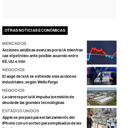
OTRAS NOTICIAS ECONÓMICAS
MERCADOS
Acciones asiáticas avanzan por la IA mientras
cae el petróleo ante posible acuerdo entre
EE.UU. e Irán
NEGOCIOS
El auge de la IA se extiende a las acciones
industriales, según Wells Fargo
NEGOCIOS
La carrera por la IA impulsa la emisión de
deuda de las grandes tecnológicas
ESTADOS UNIDOS
Apple se prepara para el lanzamiento del
iPhone con un sorteo para empleados de las