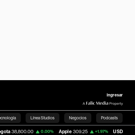
Ingresar
ecnología
Línea Studios
Negocios
Podcasts
00.00
Apple
309.25
USD COP
3,195.99
0.00%
+1.97%
English