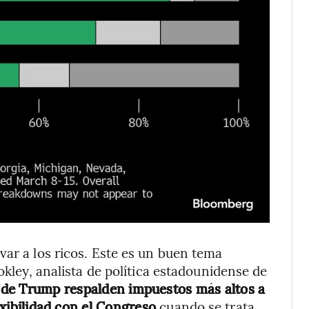
var a los ricos. Este es un buen tema
okley, analista de política estadounidense de
s de Trump respalden impuestos más altos a
lexibilidad con el Congreso
cuando se trata