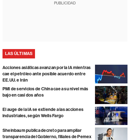
PUBLICIDAD
LAS ÚLTIMAS
Acciones asiáticas avanzan por la IA mientras
cae el petróleo ante posible acuerdo entre
EE.UU. e Irán
PMI de servicios de China cae a su nivel más
bajo en casi dos años
El auge de la IA se extiende a las acciones
industriales, según Wells Fargo
Sheinbaum publica decreto para ampliar
transparencia del Gobierno, filiales de Pemex