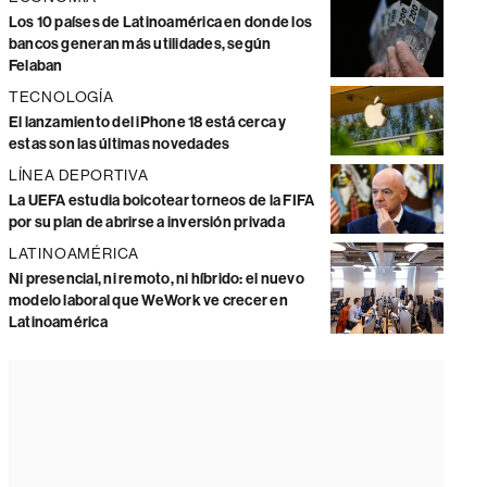
Los 10 países de Latinoamérica en donde los
bancos generan más utilidades, según
Felaban
TECNOLOGÍA
El lanzamiento del iPhone 18 está cerca y
estas son las últimas novedades
LÍNEA DEPORTIVA
La UEFA estudia boicotear torneos de la FIFA
por su plan de abrirse a inversión privada
LATINOAMÉRICA
Ni presencial, ni remoto, ni híbrido: el nuevo
modelo laboral que WeWork ve crecer en
Latinoamérica