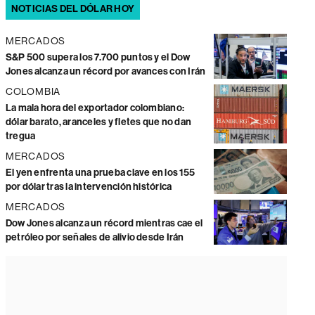
NOTICIAS DEL DÓLAR HOY
MERCADOS
S&P 500 supera los 7.700 puntos y el Dow
Jones alcanza un récord por avances con Irán
COLOMBIA
La mala hora del exportador colombiano:
dólar barato, aranceles y fletes que no dan
tregua
MERCADOS
El yen enfrenta una prueba clave en los 155
por dólar tras la intervención histórica
MERCADOS
Dow Jones alcanza un récord mientras cae el
petróleo por señales de alivio desde Irán