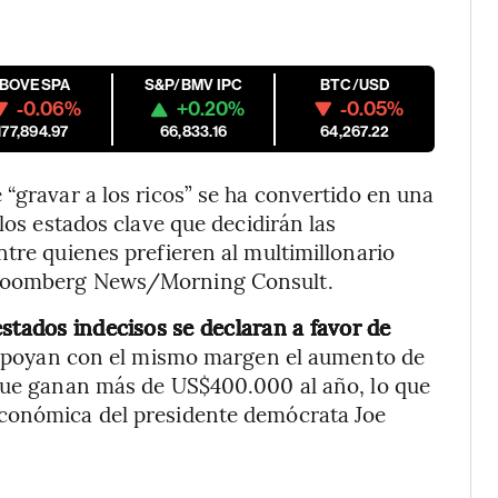
IBOVESPA
S&P/BMV IPC
BTC/USD
-0.06%
+0.20%
-0.05%
177,894.97
66,833.16
64,267.22
 “gravar a los ricos” se ha convertido en una
los estados clave que decidirán las
ntre quienes prefieren al multimillonario
Bloomberg News/Morning Consult.
stados indecisos se declaran a favor de
apoyan con el mismo margen el aumento de
 que ganan más de US$400.000 al año, lo que
económica del presidente demócrata Joe