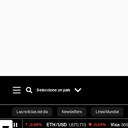
Seleccione un país
Las noticias del día
Newsletters
Línea Mundial
6
ETH/USD
1,870.713
Visa
369.59
-0.05%
-0.25%
+1.
Bloomberg 