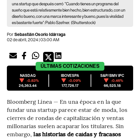
una startup que después cerró
"Cuando tienes un programa del
sueño que está relativamente bien hecho, bien estructurado, con un
diseño bueno, con una marca interesante y bueno, pues la viralidad
es bastante fuerte": Pablo Szefner.
(Shutterstock)
Por
Sebastián Osorio Idárraga
02 de abril, 2024 | 03:00 AM
ÚLTIMAS
COTIZACIONES
NASDAQ
IBOVESPA
S&P/BMV IPC
-0.83%
-0.09%
-0.46%
26,363.44
177,726.17
66,525.18
Bloomberg Línea — En una época en la que
fundar una startup parece estar de moda, los
cierres de rondas de capitalización y ventas
millonarias suelen acaparar los titulares. Sin
embargo,
las historias de caídas y fracasos