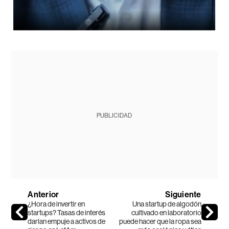
PUBLICIDAD
Anterior
Siguiente
¿Hora de invertir en
Una startup de algodón
startups? Tasas de interés
cultivado en laboratorio
darían empuje a activos de
puede hacer que la ropa sea