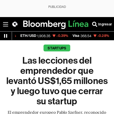
PUBLICIDAD
Ingresar
ETH/USD
-0.39%
Visa
-0.28%
MercadoLibr
1,908.35
368.54
STARTUPS
Las lecciones del
emprendedor que
levantó US$1,65 millones
y luego tuvo que cerrar
su startup
El emprendedor europeo Pablo Szefner, reconocido