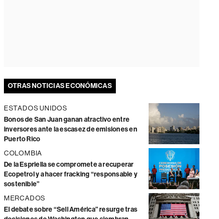
OTRAS NOTICIAS ECONÓMICAS
ESTADOS UNIDOS
Bonos de San Juan ganan atractivo entre
inversores ante la escasez de emisiones en
Puerto Rico
COLOMBIA
De la Espriella se compromete a recuperar
Ecopetrol y a hacer fracking “responsable y
sostenible”
MERCADOS
El debate sobre “Sell América” resurge tras