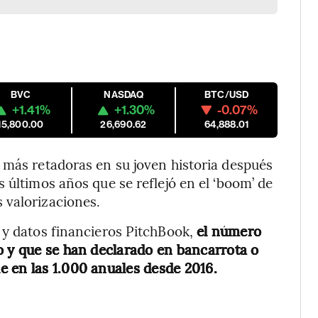
BVC
NASDAQ
BTC/USD
+1.41%
+1.30%
-0.07%
15,800.00
26,690.62
64,888.01
 más retadoras en su joven historia después
 últimos años que se reflejó en el ‘boom’ de
 valorizaciones.
y datos financieros PitchBook,
el número
o y que se han declarado en bancarrota o
e en las 1.000 anuales desde 2016.