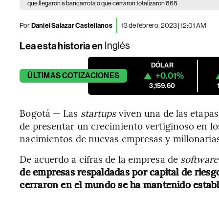
que llegaron a bancarrota o que cerraron totalizaron 868.
Por
Daniel Salazar Castellanos
13 de febrero, 2023 | 12:01 AM
Lea esta historia en
Inglés
DÓLAR
+0.01%
ÚLTIMAS
COTIZACIONES
3,159.60
Bogotá — Las
startups
viven
una de las etapas
de presentar un crecimiento vertiginoso en los
nacimientos de nuevas empresas y millonarias
De acuerdo a cifras de la empresa de
software
de empresas respaldadas por capital de riesg
cerraron en el mundo se ha mantenido establ