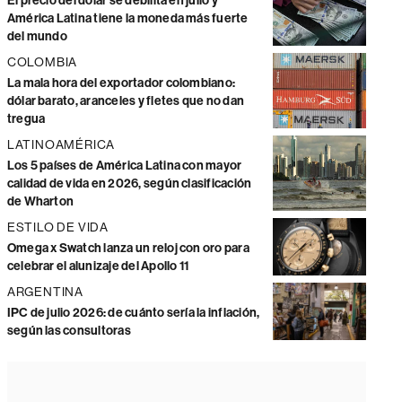
El precio del dólar se debilita en julio y
América Latina tiene la moneda más fuerte
del mundo
COLOMBIA
La mala hora del exportador colombiano:
dólar barato, aranceles y fletes que no dan
tregua
LATINOAMÉRICA
Los 5 países de América Latina con mayor
calidad de vida en 2026, según clasificación
de Wharton
ESTILO DE VIDA
Omega x Swatch lanza un reloj con oro para
celebrar el alunizaje del Apollo 11
ARGENTINA
IPC de julio 2026: de cuánto sería la inflación,
según las consultoras