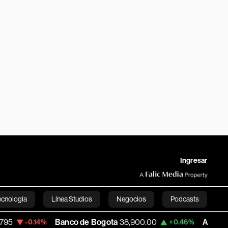
Ingresar
ecnología
Línea Studios
Negocios
Podcasts
Banco de Bogota
38,900.00
Apple
313.305
.14%
+0.46%
English