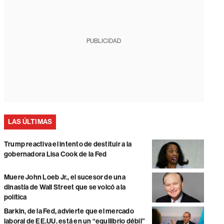
PUBLICIDAD
LAS ÚLTIMAS
Trump reactiva el intento de destituir a la
gobernadora Lisa Cook de la Fed
Muere John Loeb Jr., el sucesor de una
dinastía de Wall Street que se volcó a la
política
Barkin, de la Fed, advierte que el mercado
laboral de EE.UU. está en un “equilibrio débil”