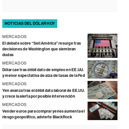
NOTICIAS DEL DÓLAR HOY
MERCADOS
El debate sobre “Sell América” resurge tras
decisiones de Washington que siembran
dudas
MERCADOS
Dólar cae tras débil dato de empleo en EE.UU.
y menor expectativa de alza de tasas de la Fed
MERCADOS
Yen avanza tras el débil dato laboral de EE.UU.
y crece la alerta por posible intervención
MERCADOS
Vender euros para comprar yenes aumenta el
riesgo geopolítico, advierte BlackRock