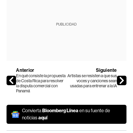
PUBLICIDAD
Anterior
Siguiente
En qué consiste la propuesta
Artistas se resisten a que sus
de Costa Rica para resolver
voces y canciones sean
la disputa comercial con
usadas para entrenar a la IA
Panamá
Convierta
Bloomberg Línea
en su fuente de
noticias
aquí