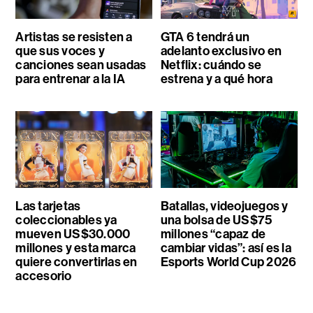
Artistas se resisten a
GTA 6 tendrá un
que sus voces y
adelanto exclusivo en
canciones sean usadas
Netflix: cuándo se
para entrenar a la IA
estrena y a qué hora
Las tarjetas
Batallas, videojuegos y
coleccionables ya
una bolsa de US$75
mueven US$30.000
millones “capaz de
millones y esta marca
cambiar vidas”: así es la
quiere convertirlas en
Esports World Cup 2026
accesorio