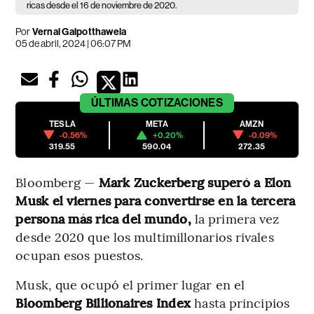
ricas desde el 16 de noviembre de 2020.
Por
Vernal Galpotthawela
05 de abril, 2024 | 06:07 PM
ÚLTIMAS
COTIZACIONES
TESLA
META
AMZN
-0.56%
+0.20%
-0.09%
319.55
590.04
272.35
Bloomberg —
Mark Zuckerberg superó a Elon
Musk el viernes para convertirse en la tercera
persona más rica del mundo,
la primera vez
desde 2020 que los multimillonarios rivales
ocupan esos puestos.
Musk, que ocupó el primer lugar en el
Bloomberg Billionaires Index
hasta principios