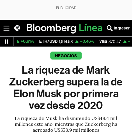
PUBLICIDAD
Ingresar
.91%
ETH/USD
+0.46%
Visa
+0.52%
Merc
1,914.58
370.47
NEGOCIOS
La riqueza de Mark
Zuckerberg supera la de
Elon Musk por primera
vez desde 2020
La riqueza de Musk ha disminuido US$48.4 mil
millones este año, mientras que Zuckerberg ha
agregado US$58,9 mil millones