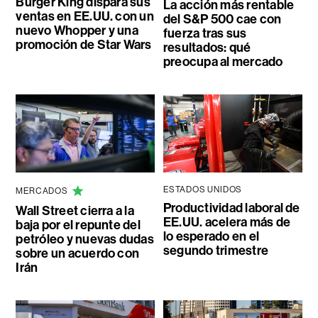
Burger King dispara sus
La acción más rentable
ventas en EE.UU. con un
del S&P 500 cae con
nuevo Whopper y una
fuerza tras sus
promoción de Star Wars
resultados: qué
preocupa al mercado
ESTADOS UNIDOS
MERCADOS
Productividad laboral de
Wall Street cierra a la
EE.UU. acelera más de
baja por el repunte del
lo esperado en el
petróleo y nuevas dudas
segundo trimestre
sobre un acuerdo con
Irán