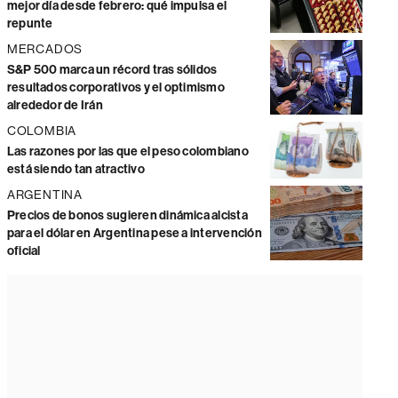
mejor día desde febrero: qué impulsa el
repunte
MERCADOS
S&P 500 marca un récord tras sólidos
resultados corporativos y el optimismo
alrededor de Irán
COLOMBIA
Las razones por las que el peso colombiano
está siendo tan atractivo
ARGENTINA
Precios de bonos sugieren dinámica alcista
para el dólar en Argentina pese a intervención
oficial