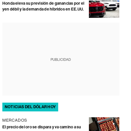
Honda eleva su previsión de ganancias por el
yen débil y la demanda de híbridos en EE.UU.
PUBLICIDAD
NOTICIAS DEL DÓLAR HOY
MERCADOS
El precio del oro se dispara y va camino a su