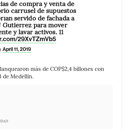
cias de compra y venta de
rió carrusel de supuestos
ían servido de fachada a
J Gutiérrez para mover
nte y lavar activos. 11
ter.com/29XvTZmVb5
)
April 11, 2019
 blanquearon más de COP$2,4 billones con
3 de Medellín.
IDAD