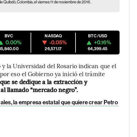
de Quibdó, Colombia, el viernes 11 de noviembre de 2016.
BVC
NASDAQ
BTC/USD
0.00%
-0.05%
+0.16%
15,840.00
26,571.17
64,399.45
y la Universidad del Rosario indican que el
por eso el Gobierno ya inició el trámite
que se dedique a la extracción y
o al llamado “mercado negro”.
les, la empresa estatal que quiere crear Petro