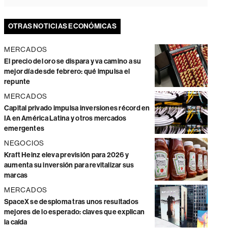
OTRAS NOTICIAS ECONÓMICAS
MERCADOS
El precio del oro se dispara y va camino a su
mejor día desde febrero: qué impulsa el
repunte
MERCADOS
Capital privado impulsa inversiones récord en
IA en América Latina y otros mercados
emergentes
NEGOCIOS
Kraft Heinz eleva previsión para 2026 y
aumenta su inversión para revitalizar sus
marcas
MERCADOS
SpaceX se desploma tras unos resultados
mejores de lo esperado: claves que explican
la caída