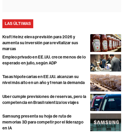
LAS ÚLTIMAS
Kraft Heinz eleva previsión para 2026 y
aumenta su inversión para revitalizar sus
marcas
Empleo privado en EE.UU. crece menos de lo
esperado en julio, según ADP
Tasas hipotecarias en EE.UU. alcanzan su
nivel más alto en un año y frenan la demanda
Uber cumple previsiones de reservas, pero la
competencia en Brasil ralentiza los viajes
Samsung presenta su hoja de ruta de
memorias 3D para competir por el liderazgo
en IA