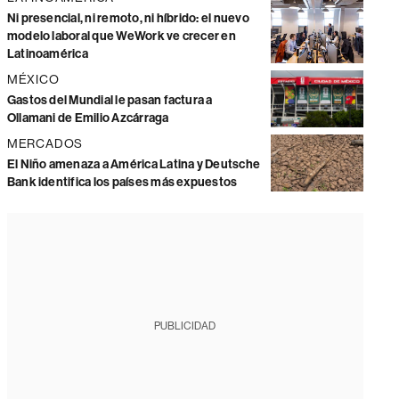
Ni presencial, ni remoto, ni híbrido: el nuevo
modelo laboral que WeWork ve crecer en
Latinoamérica
MÉXICO
Gastos del Mundial le pasan factura a
Ollamani de Emilio Azcárraga
MERCADOS
El Niño amenaza a América Latina y Deutsche
Bank identifica los países más expuestos
PUBLICIDAD