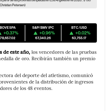
a partir de las próximas olimpiadas en Los Ángeles en el 2028. . (Foto
Christian Petersen)
IBOVESPA
S&P/BMV IPC
BTC/USD
+0.37%
+0.96%
+0.02%
178,657.02
67,340.26
63,755.17
s de este año,
los vencedores de las pruebas
dalla de oro. Recibirán también un premio
ectora del deporte del atletismo, comunicó
provenientes de la distribución de ingresos
dores de los 48 eventos.