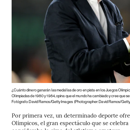
¿Cuánto dinero ganarán las medallas de oro en pista en los Juegos Olímp
Olimpiadas de 1980 y 1984, opina que el mundo ha cambiado y cree que se d
Fotógrafo: David Ramos/Getty Images
(Photographer: David Ramos/Gett
Por primera vez, un determinado deporte ofre
Olímpicos, el gran espectáculo que se celebra