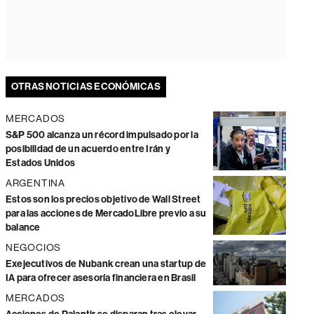
OTRAS NOTICIAS ECONÓMICAS
MERCADOS
S&P 500 alcanza un récord impulsado por la
posibilidad de un acuerdo entre Irán y
Estados Unidos
ARGENTINA
Estos son los precios objetivo de Wall Street
para las acciones de MercadoLibre previo a su
balance
NEGOCIOS
Exejecutivos de Nubank crean una startup de
IA para ofrecer asesoría financiera en Brasil
MERCADOS