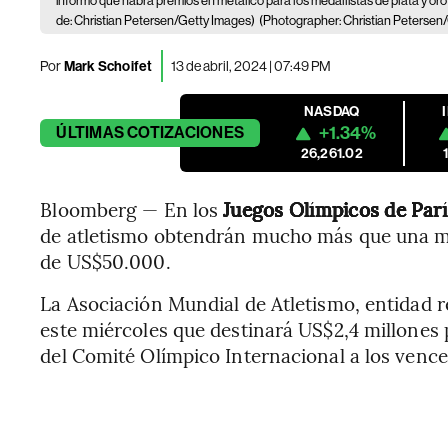
informó que habrá premios en metálico para los medallistas de plata y oro 
de: Christian Petersen/Getty Images)
(Photographer: Christian Petersen/
Por
Mark Schoifet
13 de abril, 2024 | 07:49 PM
NASDAQ
+1.34%
ÚLTIMAS
COTIZACIONES
26,261.02
Bloomberg — En los
Juegos Olímpicos de Parí
de atletismo obtendrán mucho más que una me
de US$50.000.
La Asociación Mundial de Atletismo, entidad r
este miércoles que destinará US$2,4 millones 
del Comité Olímpico Internacional a los vence