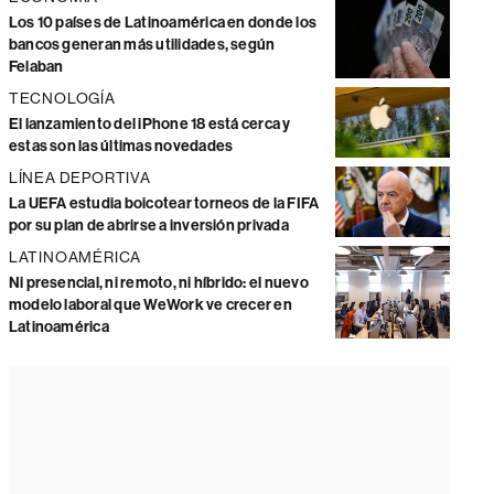
Los 10 países de Latinoamérica en donde los
bancos generan más utilidades, según
Felaban
TECNOLOGÍA
El lanzamiento del iPhone 18 está cerca y
estas son las últimas novedades
LÍNEA DEPORTIVA
La UEFA estudia boicotear torneos de la FIFA
por su plan de abrirse a inversión privada
LATINOAMÉRICA
Ni presencial, ni remoto, ni híbrido: el nuevo
modelo laboral que WeWork ve crecer en
Latinoamérica