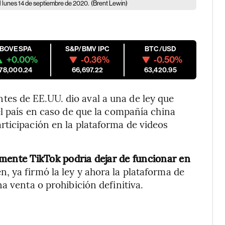
el lunes 14 de septiembre de 2020.
(Brent Lewin)
IBOVESPA
S&P/BMV IPC
BTC/USD
+0.00%
-0.36%
-0.50%
178,000.24
66,697.22
63,420.95
es de EE.UU. dio aval a una de ley que
el país en caso de que la compañía china
ticipación en la plataforma de videos
amente TikTok podría dejar de funcionar en
, ya firmó la ley y ahora la plataforma de
a venta o prohibición definitiva.