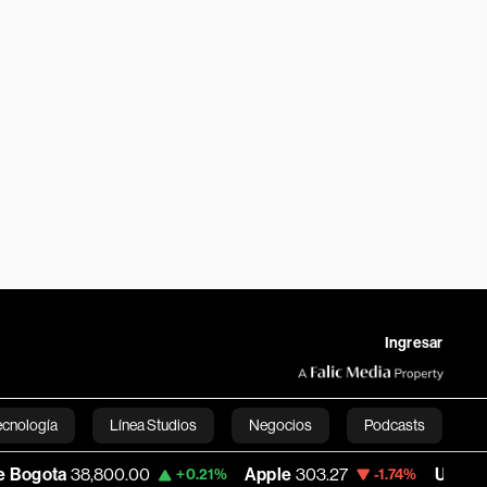
Ingresar
ecnología
Línea Studios
Negocios
Podcasts
,800.00
Apple
303.27
USD COP
3,232.96
+0.21%
-1.74%
English