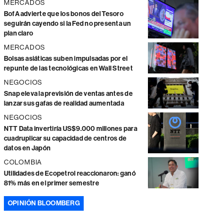
MERCADOS
BofA advierte que los bonos del Tesoro
seguirán cayendo si la Fed no presenta un
plan claro
MERCADOS
Bolsas asiáticas suben impulsadas por el
repunte de las tecnológicas en Wall Street
NEGOCIOS
Snap eleva la previsión de ventas antes de
lanzar sus gafas de realidad aumentada
NEGOCIOS
NTT Data invertiría US$9.000 millones para
cuadruplicar su capacidad de centros de
datos en Japón
COLOMBIA
Utilidades de Ecopetrol reaccionaron: ganó
81% más en el primer semestre
OPINIÓN BLOOMBERG