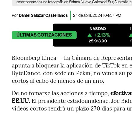
smartphone en una fotografía en Sídney, Nueva Gales del Sur, Australia, 
Por
Daniel Salazar Castellanos
24 de abril, 2024 | 04:34 PM
NASDAQ
+2.13%
ÚLTIMAS
COTIZACIONES
25,913.90
Bloomberg Línea — La Cámara de Representant
apunta a bloquear la aplicación de TikTok en 
ByteDance, con sede en Pekín, no venda su par
cortos al cabo de menos de un año.
De no tomarse las acciones a tiempo,
efectiv
EE.UU.
El presidente estadounidense, Joe Biden
videos cortos tendrá un plazo 270 días para un