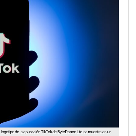
l logotipo de la aplicación TikTok de ByteDance Ltd. se muestra en un