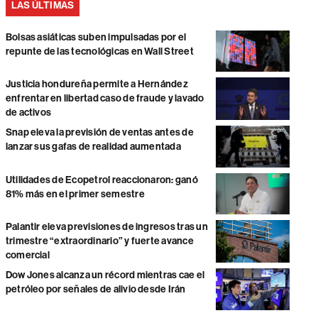
LAS ÚLTIMAS
Bolsas asiáticas suben impulsadas por el
repunte de las tecnológicas en Wall Street
Justicia hondureña permite a Hernández
enfrentar en libertad caso de fraude y lavado
de activos
Snap eleva la previsión de ventas antes de
lanzar sus gafas de realidad aumentada
Utilidades de Ecopetrol reaccionaron: ganó
81% más en el primer semestre
Palantir eleva previsiones de ingresos tras un
trimestre “extraordinario” y fuerte avance
comercial
Dow Jones alcanza un récord mientras cae el
petróleo por señales de alivio desde Irán