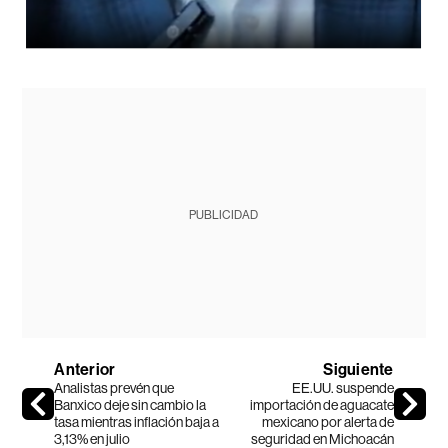
PUBLICIDAD
Anterior
Siguiente
Analistas prevén que
EE.UU. suspende
Banxico deje sin cambio la
importación de aguacate
tasa mientras inflación baja a
mexicano por alerta de
3,13% en julio
seguridad en Michoacán