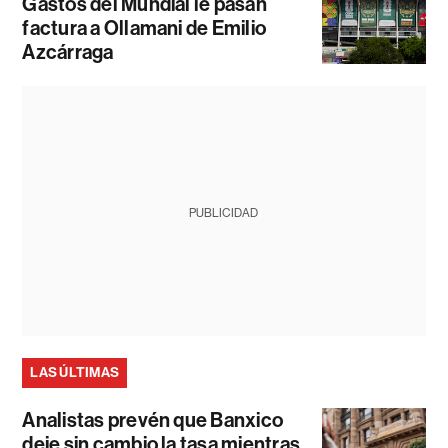
Gastos del Mundial le pasan
factura a Ollamani de Emilio
Azcárraga
PUBLICIDAD
LAS ÚLTIMAS
Analistas prevén que Banxico
deje sin cambio la tasa mientras