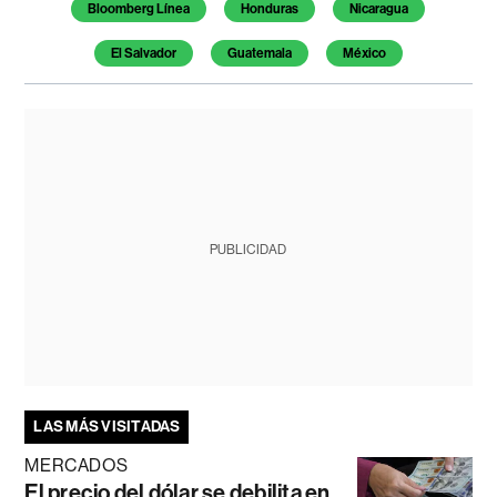
Bloomberg Línea
Honduras
Nicaragua
El Salvador
Guatemala
México
PUBLICIDAD
LAS MÁS VISITADAS
MERCADOS
El precio del dólar se debilita en