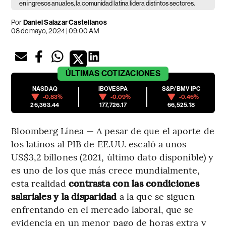
en ingresos anuales, la comunidad latina lidera distintos sectores.
Por
Daniel Salazar Castellanos
08 de mayo, 2024 | 09:00 AM
ÚLTIMAS
COTIZACIONES
NASDAQ
IBOVESPA
S&P/BMV IPC
-0.83%
-0.09%
-0.46%
26,363.44
177,726.17
66,525.18
Bloomberg Línea — A pesar de que el aporte de
los latinos al PIB de EE.UU. escaló a unos
US$3,2 billones (2021, último dato disponible) y
es uno de los que más crece mundialmente,
esta realidad
contrasta con las condiciones
salariales y la disparidad
a la que se siguen
enfrentando en el mercado laboral, que se
evidencia en un menor pago de horas extra y