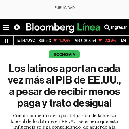
PUBLICIDAD
Ingresar
H/USD
-1.06%
Visa
-0.28%
MercadoLibre
1,895.53
368.54
1,9
ECONOMÍA
Los latinos aportan cada
vez más al PIB de EE.UU.,
a pesar de recibir menos
paga y trato desigual
Con un aumento de la participación de la fuerza
laboral de los latinos en EE.UU., se espera que esta
influencia se siga consolidando, de acuerdo a la