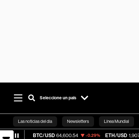
Seleccione un país
Las noticias del día
Newsletters
Línea Mundial
BTC/USD
64,600.54
ETH/USD
1,907.635
02%
-0.29%
-0
Bloomberg 