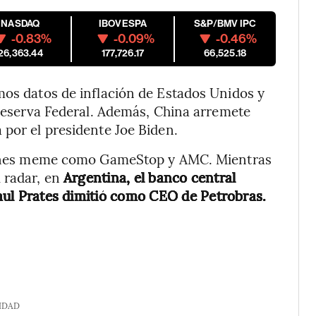
NASDAQ
IBOVESPA
S&P/BMV IPC
-0.83%
-0.09%
-0.46%
26,363.44
177,726.17
66,525.18
mos datos de inflación de Estados Unidos y
a Reserva Federal. Además, China arremete
 por el presidente Joe Biden.
cciones meme como GameStop y AMC. Mientras
 radar, en
Argentina, el banco central
 Paul Prates dimitió como CEO de Petrobras.
IDAD