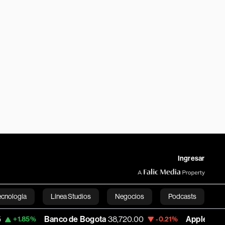
Ingresar
ecnología
Línea Studios
Negocios
Podcasts
Banco de Bogota
38,720.00
Apple
310.94
-0.21%
+0.
English