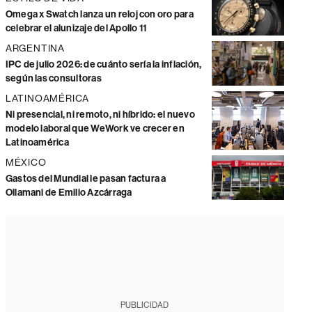
Omega x Swatch lanza un reloj con oro para
celebrar el alunizaje del Apollo 11
ARGENTINA
IPC de julio 2026: de cuánto sería la inflación,
según las consultoras
LATINOAMÉRICA
Ni presencial, ni remoto, ni híbrido: el nuevo
modelo laboral que WeWork ve crecer en
Latinoamérica
MÉXICO
Gastos del Mundial le pasan factura a
Ollamani de Emilio Azcárraga
PUBLICIDAD