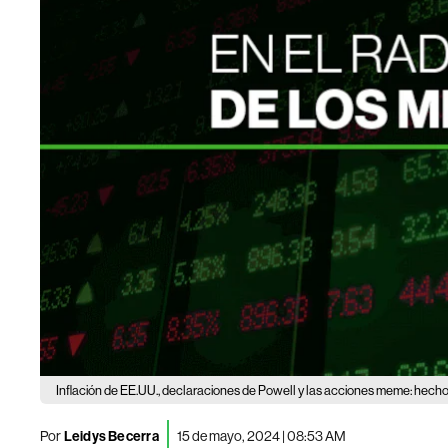
Inflación de EE.UU., declaraciones de Powell y las acciones meme: hec
Por
Leidys Becerra
15 de mayo, 2024 | 08:53 AM