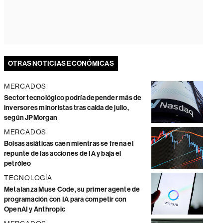
OTRAS NOTICIAS ECONÓMICAS
MERCADOS
Sector tecnológico podría depender más de
inversores minoristas tras caída de julio,
según JPMorgan
MERCADOS
Bolsas asiáticas caen mientras se frena el
repunte de las acciones de IA y baja el
petróleo
TECNOLOGÍA
Meta lanza Muse Code, su primer agente de
programación con IA para competir con
OpenAI y Anthropic