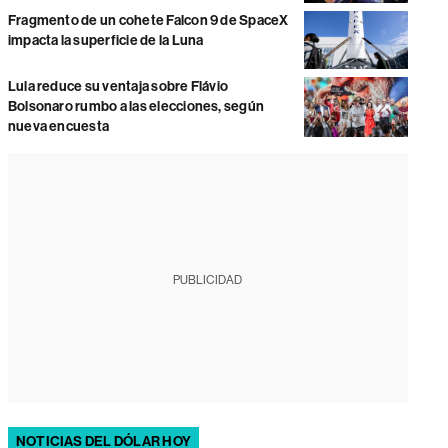
Fragmento de un cohete Falcon 9 de SpaceX
impacta la superficie de la Luna
Lula reduce su ventaja sobre Flávio
Bolsonaro rumbo a las elecciones, según
nueva encuesta
PUBLICIDAD
NOTICIAS DEL DÓLAR HOY