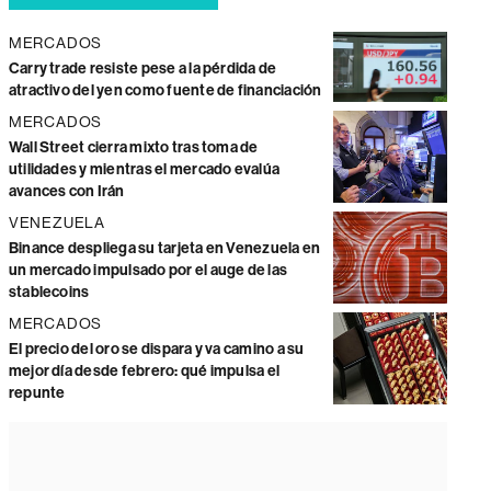
MERCADOS
Carry trade resiste pese a la pérdida de
atractivo del yen como fuente de financiación
MERCADOS
Wall Street cierra mixto tras toma de
utilidades y mientras el mercado evalúa
avances con Irán
VENEZUELA
Binance despliega su tarjeta en Venezuela en
un mercado impulsado por el auge de las
stablecoins
MERCADOS
El precio del oro se dispara y va camino a su
mejor día desde febrero: qué impulsa el
repunte