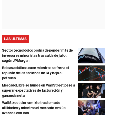
LAS ÚLTIMAS
Sector tecnológico podría depender más de
inversores minoristas tras caída de julio,
según JPMorgan
Bolsas asiáticas caen mientras se frena el
repunte de las acciones de IA y baja el
petróleo
MercadoLibre se hunde en Wall Street pese a
superar expectativas de facturación y
ganancia neta
Wall Street cierra mixto tras toma de
utilidades y mientras el mercado evalúa
avances con Irán