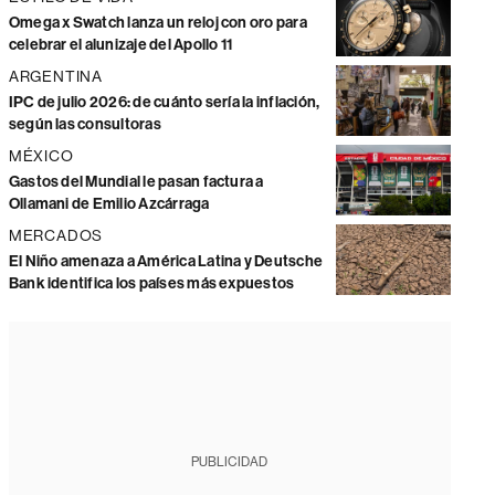
Omega x Swatch lanza un reloj con oro para
celebrar el alunizaje del Apollo 11
ARGENTINA
IPC de julio 2026: de cuánto sería la inflación,
según las consultoras
MÉXICO
Gastos del Mundial le pasan factura a
Ollamani de Emilio Azcárraga
MERCADOS
El Niño amenaza a América Latina y Deutsche
Bank identifica los países más expuestos
PUBLICIDAD