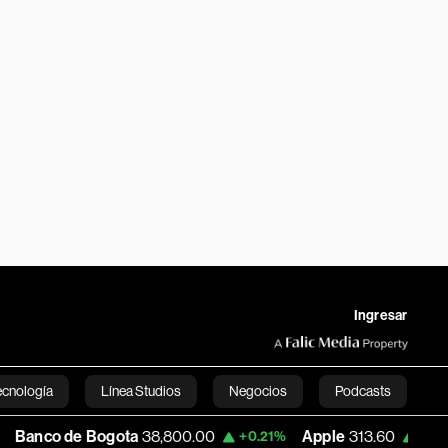
Ingresar
ecnología
Línea Studios
Negocios
Podcasts
e Bogota
38,800.00
Apple
313.60
USD 
+0.21%
+0.86%
English