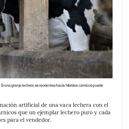
Si una granja lechera se reorientea hacía híbridos carnícos puede
ación artificial de una vaca lechera con el
rnicos que un ejemplar lechero puro y cada
res para el vendedor.