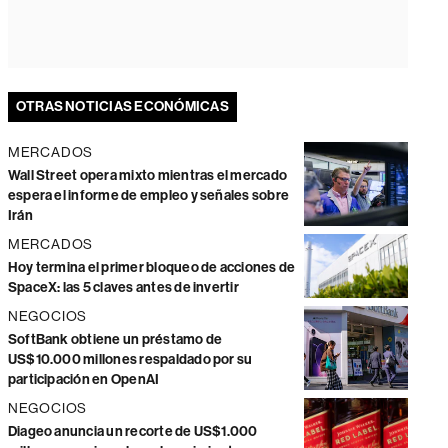
OTRAS NOTICIAS ECONÓMICAS
MERCADOS
Wall Street opera mixto mientras el mercado
espera el informe de empleo y señales sobre
Irán
MERCADOS
Hoy termina el primer bloqueo de acciones de
SpaceX: las 5 claves antes de invertir
NEGOCIOS
SoftBank obtiene un préstamo de
US$10.000 millones respaldado por su
participación en OpenAI
NEGOCIOS
Diageo anuncia un recorte de US$1.000