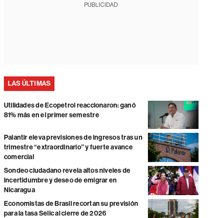
PUBLICIDAD
LAS ÚLTIMAS
Utilidades de Ecopetrol reaccionaron: ganó
81% más en el primer semestre
Palantir eleva previsiones de ingresos tras un
trimestre “extraordinario” y fuerte avance
comercial
Sondeo ciudadano revela altos niveles de
incertidumbre y deseo de emigrar en
Nicaragua
Economistas de Brasil recortan su previsión
para la tasa Selic al cierre de 2026