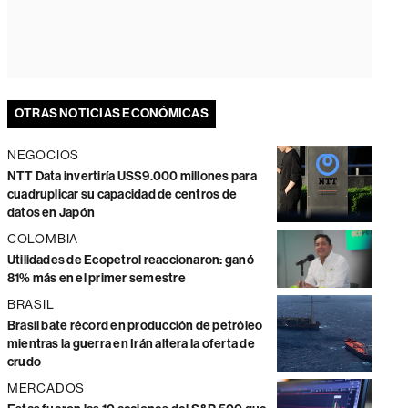
OTRAS NOTICIAS ECONÓMICAS
NEGOCIOS
NTT Data invertiría US$9.000 millones para
cuadruplicar su capacidad de centros de
datos en Japón
COLOMBIA
Utilidades de Ecopetrol reaccionaron: ganó
81% más en el primer semestre
BRASIL
Brasil bate récord en producción de petróleo
mientras la guerra en Irán altera la oferta de
crudo
MERCADOS