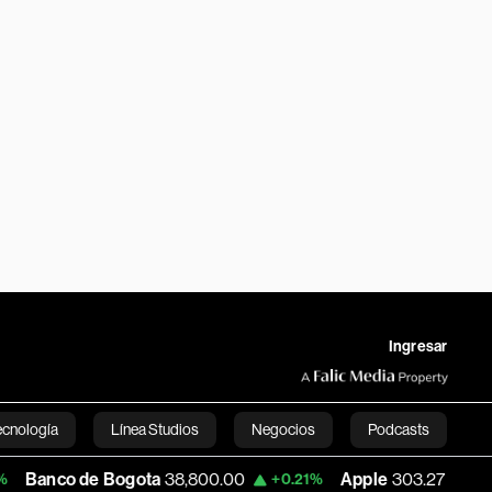
Ingresar
ecnología
Línea Studios
Negocios
Podcasts
e Bogota
38,800.00
Apple
303.27
USD C
+0.21%
-1.74%
English