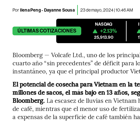
Por
Ilena Peng - Dayanne Sousa
23 de mayo, 2024 | 10:46 AM
NASDAQ
+2.13%
ÚLTIMAS
COTIZACIONES
25,913.90
Bloomberg — Volcafe Ltd., uno de los princip
cuarto año “sin precedentes” de déficit para l
instantáneo, ya que el principal productor Vi
El potencial de cosecha para Vietnam en la 
millones de sacos, el más bajo en 13 años, se
Bloomberg.
La escasez de lluvias en Vietnam h
de café, mientras que el menor uso de fertiliz
a expensas de la superficie de café también h