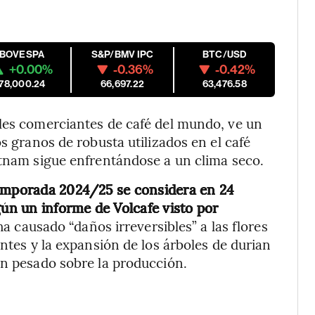
IBOVESPA
S&P/BMV IPC
BTC/USD
+0.00%
-0.36%
-0.42%
178,000.24
66,697.22
63,476.58
ales comerciantes de café del mundo, ve un
os granos de robusta utilizados en el café
etnam sigue enfrentándose a un clima seco.
temporada 2024/25 se considera en 24
gún un informe de Volcafe visto por
a causado “daños irreversibles” a las flores
antes y la expansión de los árboles de durian
an pesado sobre la producción.