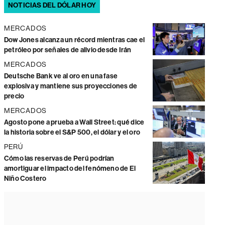
NOTICIAS DEL DÓLAR HOY
MERCADOS
Dow Jones alcanza un récord mientras cae el
petróleo por señales de alivio desde Irán
MERCADOS
Deutsche Bank ve al oro en una fase
explosiva y mantiene sus proyecciones de
precio
MERCADOS
Agosto pone a prueba a Wall Street: qué dice
la historia sobre el S&P 500, el dólar y el oro
PERÚ
Cómo las reservas de Perú podrían
amortiguar el impacto del fenómeno de El
Niño Costero