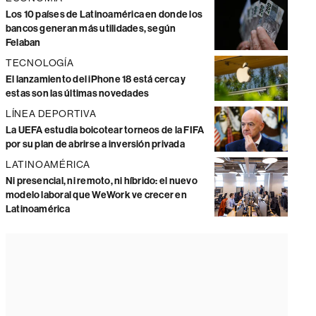
Los 10 países de Latinoamérica en donde los
bancos generan más utilidades, según
Felaban
TECNOLOGÍA
El lanzamiento del iPhone 18 está cerca y
estas son las últimas novedades
LÍNEA DEPORTIVA
La UEFA estudia boicotear torneos de la FIFA
por su plan de abrirse a inversión privada
LATINOAMÉRICA
Ni presencial, ni remoto, ni híbrido: el nuevo
modelo laboral que WeWork ve crecer en
Latinoamérica