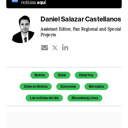
noticias
aquí
Daniel Salazar Castellanos
Assistant Editor, Pan Regional and Special
Projects
Temas de este artículo
Bolivia
Dólar
Dólar hoy
Dólar en Bolivia
Economía
Mercados
Las noticias del día
Bloomberg Línea