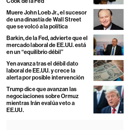
Cook de la Fed
Muere John Loeb Jr., el sucesor
de una dinastía de Wall Street
que se volcó a la política
Barkin, de la Fed, advierte que el
mercado laboral de EE.UU. está
en un “equilibrio débil”
Yen avanza tras el débil dato
laboral de EE.UU. y crece la
alerta por posible intervención
Trump dice que avanzan las
negociaciones sobre Ormuz
mientras Irán evalúa veto a
EE.UU.