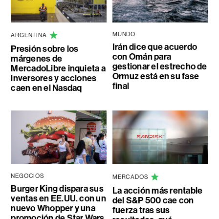
MUNDO
ARGENTINA
Irán dice que acuerdo
Presión sobre los
con Omán para
márgenes de
gestionar el estrecho de
MercadoLibre inquieta a
Ormuz está en su fase
inversores y acciones
final
caen en el Nasdaq
NEGOCIOS
MERCADOS
Burger King dispara sus
La acción más rentable
ventas en EE.UU. con un
del S&P 500 cae con
nuevo Whopper y una
fuerza tras sus
promoción de Star Wars