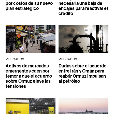
por costos de su nuevo
necesaria una baja de
plan estratégico
encajes para reactivar el
crédito
MERCADOS
MERCADOS
Activos de mercados
Dudas sobre el acuerdo
emergentes caen por
entre Irán y Omán para
temor a que el acuerdo
reabrir Ormuz impulsan
sobre Ormuz eleve las
al petróleo
tensiones