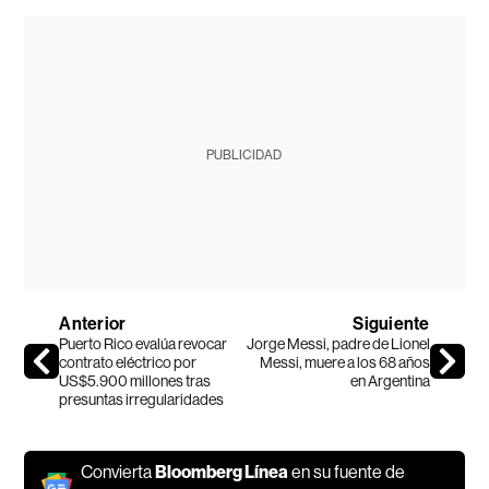
PUBLICIDAD
Anterior
Siguiente
Puerto Rico evalúa revocar
Jorge Messi, padre de Lionel
contrato eléctrico por
Messi, muere a los 68 años
US$5.900 millones tras
en Argentina
presuntas irregularidades
Convierta
Bloomberg Línea
en su fuente de