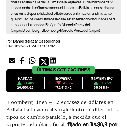
divisas en una calle de La Paz, Bolivia, el jueves 30 de marzo de 2023.
La demanda de dólares estadounidenses en Bolivia ha causado una
crisis en la disponibilidad del billete verde en la nación andina, tanto
que incluso los cambistas de la calle están teniendo dificultades para
almacenar la moneda. Fotógrafo: Marcelo Pérez del
Carpio/Bloomberg
(Bloomberg/Marcelo Perez del Carpio)
Por
Daniel Salazar Castellanos
24 de mayo, 2024 | 03:00 AM
ÚLTIMAS
COTIZACIONES
NASDAQ
IBOVESPA
S&P/BMV IPC
+1.30%
-1.73%
+0.82%
26,690.62
172,513.42
66,938.64
Bloomberg Línea — La escasez de dólares en
Bolivia ha llevado al surgimiento de diferentes
tipos de cambio paralelo, a medida que el
soporte del dólar oficial,
fijado en Bs.$6,9 por