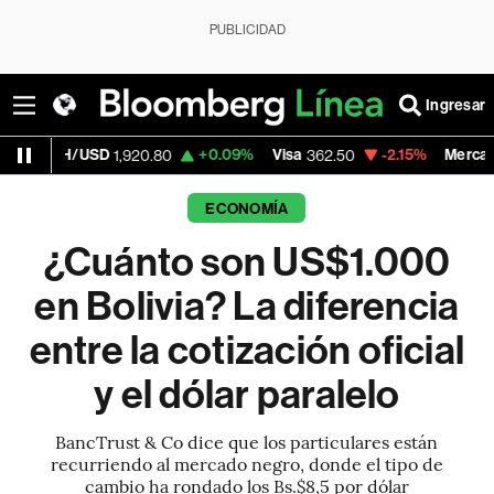
PUBLICIDAD
Ingresar
D
+0.09%
Visa
-2.15%
MercadoLibre
1,920.80
362.50
1,821.7
ECONOMÍA
¿Cuánto son US$1.000
en Bolivia? La diferencia
entre la cotización oficial
y el dólar paralelo
BancTrust & Co dice que los particulares están
recurriendo al mercado negro, donde el tipo de
cambio ha rondado los Bs.$8,5 por dólar