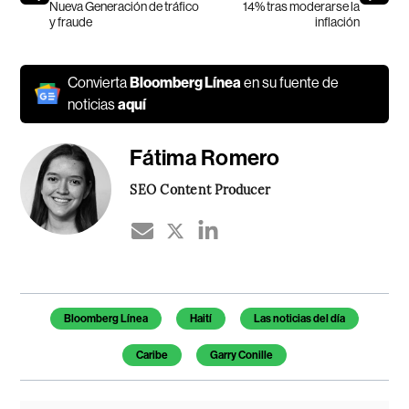
Nueva Generación de tráfico
14% tras moderarse la
y fraude
inflación
Convierta
Bloomberg Línea
en su fuente de
noticias
aquí
Fátima Romero
SEO Content Producer
Temas de este artículo
Bloomberg Línea
Haití
Las noticias del día
Caribe
Garry Conille