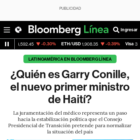
PUBLICIDAD
Ingresar
-0.30%
ETH/USD
-0.39%
Visa
-
,592.45
1,908.35
368.54
LATINOAMÉRICA EN BLOOMBERG LÍNEA
¿Quién es Garry Conille,
el nuevo primer ministro
de Haití?
La juramentación del médico representa un paso
hacia la estabilización política que el Consejo
Presidencial de Transición pretende para normalizar
la situación del país