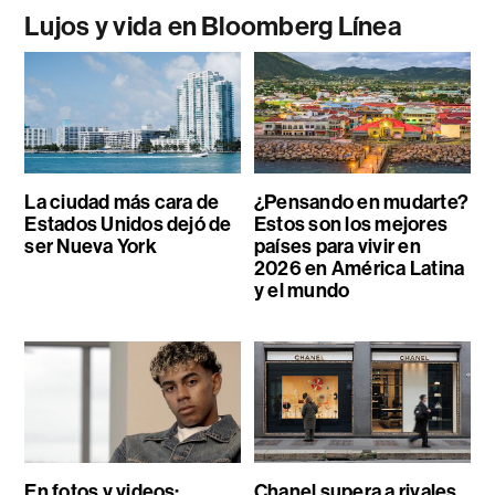
Lujos y vida en Bloomberg Línea
La ciudad más cara de
¿Pensando en mudarte?
Estados Unidos dejó de
Estos son los mejores
ser Nueva York
países para vivir en
2026 en América Latina
y el mundo
En fotos y videos:
Chanel supera a rivales