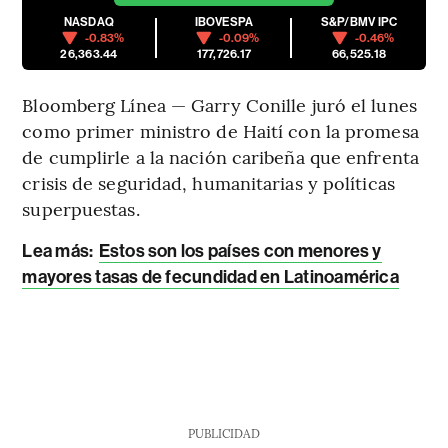
NASDAQ
IBOVESPA
S&P/BMV IPC
-0.83%
-0.09%
-0.46%
26,363.44
177,726.17
66,525.18
Bloomberg Línea — Garry Conille juró el lunes
como primer ministro de Haití con la promesa
de cumplirle a la nación caribeña que enfrenta
crisis de seguridad, humanitarias y políticas
superpuestas.
Lea más
:
Estos son los países con menores y
mayores tasas de fecundidad en Latinoamérica
PUBLICIDAD