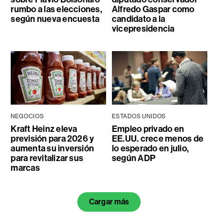
rumbo a las elecciones,
Alfredo Gaspar como
según nueva encuesta
candidato a la
vicepresidencia
NEGOCIOS
ESTADOS UNIDOS
Kraft Heinz eleva
Empleo privado en
previsión para 2026 y
EE.UU. crece menos de
aumenta su inversión
lo esperado en julio,
para revitalizar sus
según ADP
marcas
Cargar más