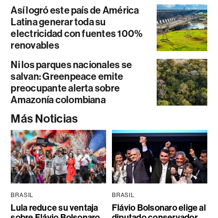
Así logró este país de América
Latina generar toda su
electricidad con fuentes 100%
renovables
Ni los parques nacionales se
salvan: Greenpeace emite
preocupante alerta sobre
Amazonía colombiana
Más Noticias
BRASIL
BRASIL
Lula reduce su ventaja
Flávio Bolsonaro elige al
sobre Flávio Bolsonaro
diputado conservador