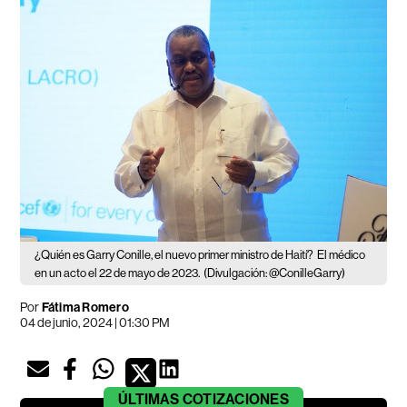
¿Quién es Garry Conille, el nuevo primer ministro de Haití?
El médico
en un acto el 22 de mayo de 2023.
(Divulgación: @ConilleGarry)
Por
Fátima Romero
04 de junio, 2024 | 01:30 PM
ÚLTIMAS
COTIZACIONES