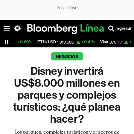
PUBLICIDAD
Ingresar
.69%
ETH/USD
+0.41%
Visa
+0.52%
Merc
1,913.605
370.47
NEGOCIOS
Disney invertirá
US$8.000 millones en
parques y complejos
turísticos: ¿qué planea
hacer?
Los parques, complejos turísticos y cruceros de