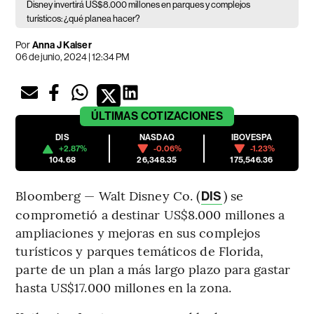
Disney invertirá US$8.000 millones en parques y complejos
turísticos: ¿qué planea hacer?
Por
Anna J Kaiser
06 de junio, 2024 | 12:34 PM
ÚLTIMAS
COTIZACIONES
DIS
NASDAQ
IBOVESPA
+2.87%
-0.06%
-1.23%
104.68
26,348.35
175,546.36
Bloomberg — Walt Disney Co. (
) se
DIS
comprometió a destinar US$8.000 millones a
ampliaciones y mejoras en sus complejos
turísticos y parques temáticos de Florida,
parte de un plan a más largo plazo para gastar
hasta US$17.000 millones en la zona.