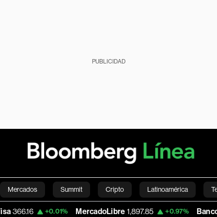
PUBLICIDAD
Mercados
Summit
Cripto
Latinoamérica
T
MercadoLibre
1,897.85
Banco de Bogota
+0.01%
+0.97%
Green
Economía
Estilo de vida
Mundo
Videos