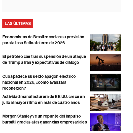
LAS ÚLTIMAS
Economistas de Brasil recortan su previsión
para la tasa Selic al cierre de 2026
El petróleo cae tras suspensión de un ataque
de Trump a Irán y expectativas de diálogo
Cuba padece su sexto apagón eléctrico
nacional en 2026, ¿cómo avanza la
reconexión?
Actividad manufacturera de EE.UU. crece en
julio al mayor ritmo en más de cuatro años
Morgan Stanley ve un repunte del impulso
bursátil gracias a las ganancias empresariales