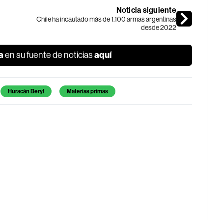
Noticia siguiente
Chile ha incautado más de 1.100 armas argentinas
desde 2022
a
aquí
en su fuente de noticias
Huracán Beryl
Materias primas