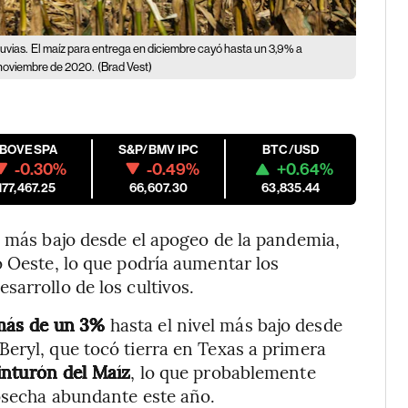
uvias.
El maíz para entrega en diciembre cayó hasta un 3,9% a
 noviembre de 2020.
(Brad Vest)
IBOVESPA
S&P/BMV IPC
BTC/USD
-0.30%
-0.49%
+0.64%
177,467.25
66,607.30
63,835.44
l más bajo desde el apogeo de la pandemia,
io Oeste, lo que podría aumentar los
sarrollo de los cultivos.
más de un 3%
hasta el nivel más bajo desde
eryl, que tocó tierra en Texas a primera
Cinturón del Maíz
, lo que probablemente
cosecha abundante este año.