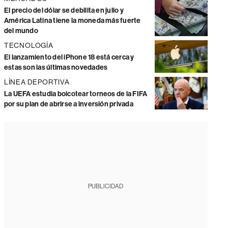
El precio del dólar se debilita en julio y
América Latina tiene la moneda más fuerte
del mundo
TECNOLOGÍA
El lanzamiento del iPhone 18 está cerca y
estas son las últimas novedades
LÍNEA DEPORTIVA
La UEFA estudia boicotear torneos de la FIFA
por su plan de abrirse a inversión privada
PUBLICIDAD