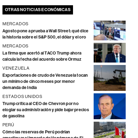
OTRAS NOTICIAS ECONÓMICAS
MERCADOS
Agosto pone a prueba a Wall Street: qué dice
la historia sobre el S&P 500, el dólar y el oro
MERCADOS
La firma que acertó al TACO Trump ahora
calcula la fecha del acuerdo sobre Ormuz
VENEZUELA
Exportaciones de crudo de Venezuela tocan
un mínimo de cinco meses por menor
demanda de India
ESTADOS UNIDOS
Trump critica al CEO de Chevron por no
elogiar su administración y pide bajar precios
de gasolina
PERÚ
Cómo las reservas de Perú podrían