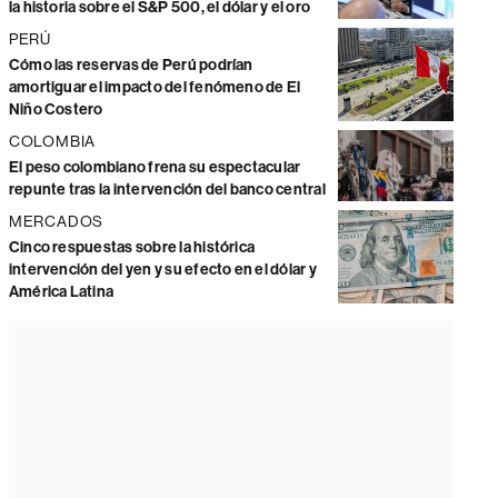
la historia sobre el S&P 500, el dólar y el oro
PERÚ
Cómo las reservas de Perú podrían
amortiguar el impacto del fenómeno de El
Niño Costero
COLOMBIA
El peso colombiano frena su espectacular
repunte tras la intervención del banco central
MERCADOS
Cinco respuestas sobre la histórica
intervención del yen y su efecto en el dólar y
América Latina