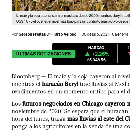
El maíz y la soja caen a su nivel más bajo desde 2020 mientras Beryl trae ll
US$4.075 el bushel, el nivel más bajo para un contrato más activo desde
Por
Gerson Freitas Jr - Tarso Veloso
08 de julio, 2024 | 01:44 PM
NASDAQ
+2.26%
ÚLTIMAS
COTIZACIONES
25,946.56
Bloomberg — El maíz y la soja cayeron al nive
mientras el
huracán Beryl
trae lluvias al Med
rendimientos en un momento crítico para el de
Los
futuros negociados en Chicago cayeron 
noviembre de 2020. Se espera que el huracán B
hora del lunes, traiga
más lluvias al este del 
ponga a los agricultores en la senda de una 