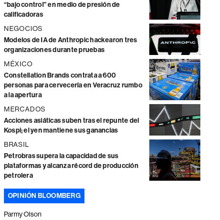
“bajo control” en medio de presión de
calificadoras
NEGOCIOS
Modelos de IA de Anthropic hackearon tres
organizaciones durante pruebas
MÉXICO
Constellation Brands contrata a 600
personas para cervecería en Veracruz rumbo
a la apertura
MERCADOS
Acciones asiáticas suben tras el repunte del
Kospi; el yen mantiene sus ganancias
BRASIL
Petrobras supera la capacidad de sus
plataformas y alcanza récord de producción
petrolera
OPINIÓN BLOOMBERG
Parmy Olson