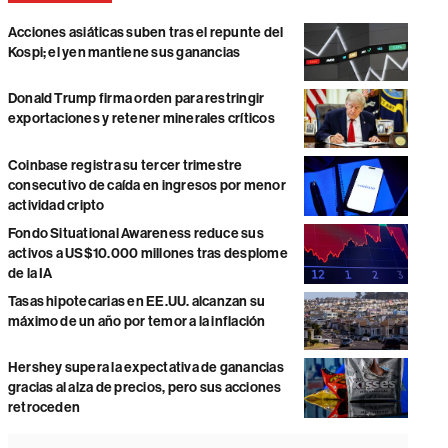
Acciones asiáticas suben tras el repunte del
Kospi; el yen mantiene sus ganancias
Donald Trump firma orden para restringir
exportaciones y retener minerales críticos
Coinbase registra su tercer trimestre
consecutivo de caída en ingresos por menor
actividad cripto
Fondo Situational Awareness reduce sus
activos a US$10.000 millones tras desplome
de la IA
Tasas hipotecarias en EE.UU. alcanzan su
máximo de un año por temor a la inflación
Hershey supera la expectativa de ganancias
gracias al alza de precios, pero sus acciones
retroceden