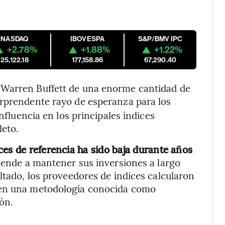
NASDAQ
IBOVESPA
S&P/BMV IPC
+2.78%
+1.88%
+1.22%
25,122.18
177,158.86
67,290.40
 Warren Buffett de una enorme cantidad de
orprendente rayo de esperanza para los
influencia en los principales índices
leto.
ces de referencia ha sido baja durante años
iende a mantener sus inversiones a largo
ltado, los proveedores de índices calcularon
 en una metodología conocida como
ón.