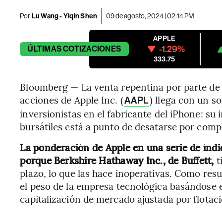
Por
Lu Wang - Yiqin Shen
09 de agosto, 2024 | 02:14 PM
APPLE
-1.29%
ÚLTIMAS
COTIZACIONES
333.75
Bloomberg — La venta repentina por parte de
acciones de Apple Inc. (
) llega con un s
AAPL
inversionistas en el fabricante del iPhone: su 
bursátiles está a punto de desatarse por comp
La ponderación de Apple en una serie de índi
porque Berkshire Hathaway Inc., de Buffett,
t
plazo, lo que las hace inoperativas. Como resu
el peso de la empresa tecnológica basándose
capitalización de mercado ajustada por flotaci