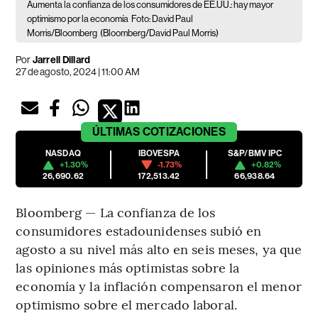
Aumenta la confianza de los consumidores de EE.UU.: hay mayor
optimismo por la economía
Foto: David Paul
Morris/Bloomberg
(Bloomberg/David Paul Morris)
Por
Jarrell Dillard
27 de agosto, 2024 | 11:00 AM
ÚLTIMAS
COTIZACIONES
NASDAQ
IBOVESPA
S&P/BMV IPC
+1.30%
-1.73%
+0.82%
26,690.62
172,513.42
66,938.64
Bloomberg — La confianza de los
consumidores estadounidenses subió en
agosto a su nivel más alto en seis meses, ya que
las opiniones más optimistas sobre la
economía y la inflación compensaron el menor
optimismo sobre el mercado laboral.