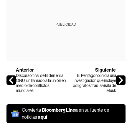
PUBLICIDAD
Anterior
Siguiente
Discurso final de Biden en la
El Pentágono inicia una
ONU: un llamado a la unión en
investigación que incluye
medio de conflictos
polígrafos tras la visita de
mundiales
Musk
Convierta
Bloomberg Línea
en su fuente de
noticias
aquí