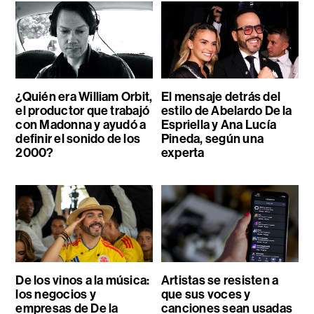
¿Quién era William Orbit,
El mensaje detrás del
el productor que trabajó
estilo de Abelardo De la
con Madonna y ayudó a
Espriella y Ana Lucía
definir el sonido de los
Pineda, según una
2000?
experta
De los vinos a la música:
Artistas se resisten a
los negocios y
que sus voces y
empresas de De la
canciones sean usadas