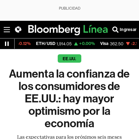
PUBLICIDAD
Ingresar
12%
ETH/USD
+0.00%
Visa
-2.15%
Mercad
1,914.05
362.50
EE.UU.
Aumenta la confianza de
los consumidores de
EE.UU.: hay mayor
optimismo por la
economía
Las expectativas para los próximos seis meses