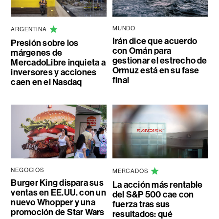
MUNDO
ARGENTINA
Irán dice que acuerdo
Presión sobre los
con Omán para
márgenes de
gestionar el estrecho de
MercadoLibre inquieta a
Ormuz está en su fase
inversores y acciones
final
caen en el Nasdaq
NEGOCIOS
MERCADOS
Burger King dispara sus
La acción más rentable
ventas en EE.UU. con un
del S&P 500 cae con
nuevo Whopper y una
fuerza tras sus
promoción de Star Wars
resultados: qué