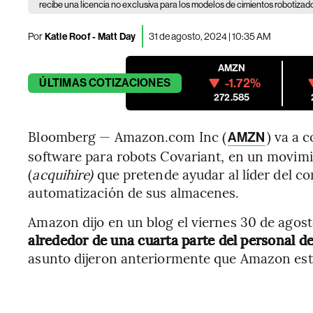
recibe una licencia no exclusiva para los modelos de cimientos robotizad
Por
Katie Roof - Matt Day
31 de agosto, 2024 | 10:35 AM
AMZN
-1.72%
ÚLTIMAS
COTIZACIONES
272.585
Bloomberg — Amazon.com Inc (
) va a 
AMZN
software para robots Covariant, en un movim
(
acquihire)
que pretende ayudar al líder del co
automatización de sus almacenes.
Amazon dijo en un blog el viernes 30 de agos
alrededor de una cuarta parte del personal d
asunto dijeron anteriormente que Amazon es