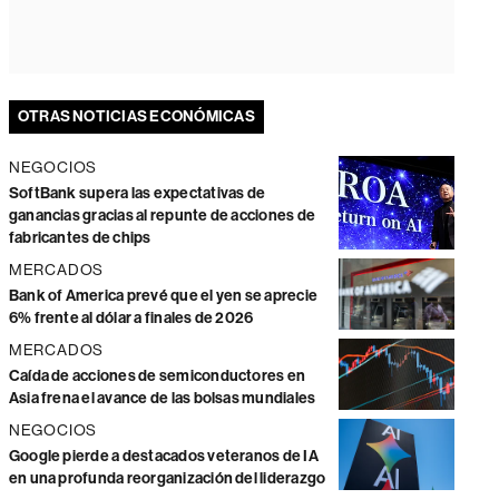
OTRAS NOTICIAS ECONÓMICAS
NEGOCIOS
SoftBank supera las expectativas de
ganancias gracias al repunte de acciones de
fabricantes de chips
MERCADOS
Bank of America prevé que el yen se aprecie
6% frente al dólar a finales de 2026
MERCADOS
Caída de acciones de semiconductores en
Asia frena el avance de las bolsas mundiales
NEGOCIOS
Google pierde a destacados veteranos de IA
en una profunda reorganización del liderazgo