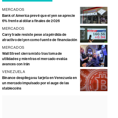
MERCADOS
Bank of America prevé que el yen se aprecie
6% frente al dólar a finales de 2026
MERCADOS
Carry trade resiste pese a la pérdida de
atractivo del yen como fuente de financiación
MERCADOS
Wall Street cierra mixto tras toma de
utilidades y mientras el mercado evalúa
avances con Irán
VENEZUELA
Binance despliega su tarjeta en Venezuela en
un mercado impulsado por el auge de las
stablecoins