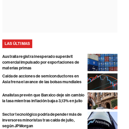
LAS ÚLTIMAS
Australia registra inesperado superávit
comercial impulsado por exportaciones de
materias primas
Caída de acciones de semiconductores en
Asia frena el avance de las bolsas mundiales
Analistas prevén que Banxico deje sin cambio
la tasa mientras inflación baja a 3,13% en julio
Sector tecnológico podría depender más de
inversores minoristas tras caída de julio,
según JPMorgan