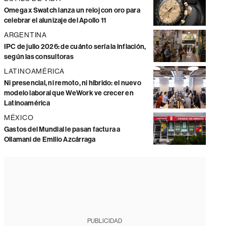
Omega x Swatch lanza un reloj con oro para
celebrar el alunizaje del Apollo 11
ARGENTINA
IPC de julio 2026: de cuánto sería la inflación,
según las consultoras
LATINOAMÉRICA
Ni presencial, ni remoto, ni híbrido: el nuevo
modelo laboral que WeWork ve crecer en
Latinoamérica
MÉXICO
Gastos del Mundial le pasan factura a
Ollamani de Emilio Azcárraga
PUBLICIDAD