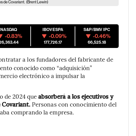
os de Covariant.
(Brent Lewin)
NASDAQ
IBOVESPA
S&P/BMV IPC
-0.83%
-0.09%
-0.46%
26,363.44
177,726.17
66,525.18
contratar a los fundadores del fabricante de
iento conocido como “adquisición”
mercio electrónico a impulsar la
to de 2024 que
absorberá a los ejecutivos y
e Covariant.
Personas con conocimiento del
taba comprando la empresa.