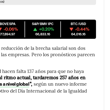
tos)
IBOVESPA
S&P/BMV IPC
BTC/USD
-0.06%
+0.20%
-0.44%
177,894.97
66,833.16
64,016.16
reducción de la brecha salarial son dos
 las empresas. Pero los pronósticos parecen
 hacen falta 137 años para que no haya
al ritmo actual, tardaremos 257 años en
”,
según un nuevo informe
 a nivel global
ivo del Día Internacional de la Igualdad