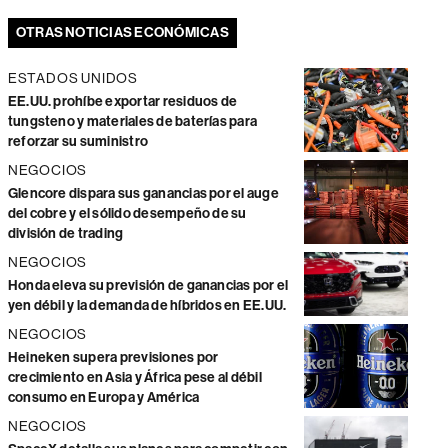
OTRAS NOTICIAS ECONÓMICAS
ESTADOS UNIDOS
EE.UU. prohíbe exportar residuos de
tungsteno y materiales de baterías para
reforzar su suministro
NEGOCIOS
Glencore dispara sus ganancias por el auge
del cobre y el sólido desempeño de su
división de trading
NEGOCIOS
Honda eleva su previsión de ganancias por el
yen débil y la demanda de híbridos en EE.UU.
NEGOCIOS
Heineken supera previsiones por
crecimiento en Asia y África pese al débil
consumo en Europa y América
NEGOCIOS