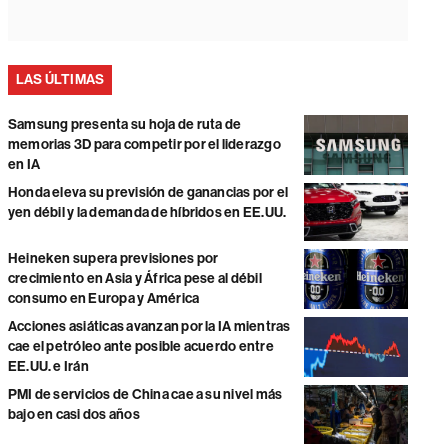
LAS ÚLTIMAS
Samsung presenta su hoja de ruta de
memorias 3D para competir por el liderazgo
en IA
Honda eleva su previsión de ganancias por el
yen débil y la demanda de híbridos en EE.UU.
Heineken supera previsiones por
crecimiento en Asia y África pese al débil
consumo en Europa y América
Acciones asiáticas avanzan por la IA mientras
cae el petróleo ante posible acuerdo entre
EE.UU. e Irán
PMI de servicios de China cae a su nivel más
bajo en casi dos años