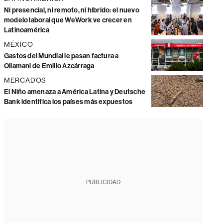
Ni presencial, ni remoto, ni híbrido: el nuevo
modelo laboral que WeWork ve crecer en
Latinoamérica
MÉXICO
Gastos del Mundial le pasan factura a
Ollamani de Emilio Azcárraga
MERCADOS
El Niño amenaza a América Latina y Deutsche
Bank identifica los países más expuestos
PUBLICIDAD