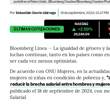
portátil en el Reino Unido.
(Bloomberg Creative/Bloomberg Creative Pho
Por
Sebastián Osorio Idárraga
18 de septiembre, 2024 | 12:47 PM
NASDAQ
+2.59%
ÚLTIMAS
COTIZACIONES
26,584.99
Bloomberg Línea — La igualdad de género y la 
luchas continuas, tanto en los países como en
ser cada vez menos optimistas.
De acuerdo con ONU Mujeres, en la actualidad
mujeres ni niñas en condición de pobreza y,
“
reducir la brecha salarial entre hombres y mujeres
publicado el 18 de septiembre de 2024, con mot
Salarial.