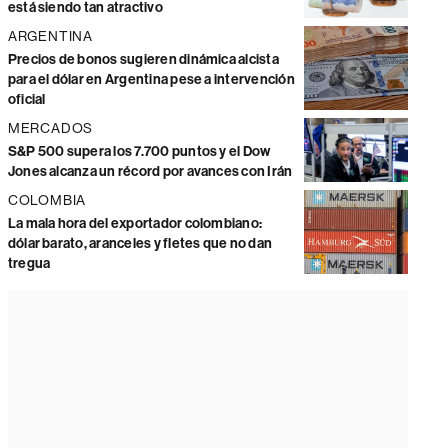
está siendo tan atractivo
ARGENTINA
Precios de bonos sugieren dinámica alcista
para el dólar en Argentina pese a intervención
oficial
MERCADOS
S&P 500 supera los 7.700 puntos y el Dow
Jones alcanza un récord por avances con Irán
COLOMBIA
La mala hora del exportador colombiano:
dólar barato, aranceles y fletes que no dan
tregua