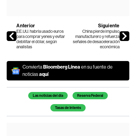
Anterior
Siguiente
EE.UU. habría usado euros
China pierde impulso
para comprar yenes y evitar
manufacturero y refuerza
debilitar el dólar, según
señales de desaceleración
analistas
económica
Convierta
Bloomberg Línea
en su fuente de
noticias
aquí
Temas de este artículo
Las noticias del día
Reserva Federal
Tasas de Interés