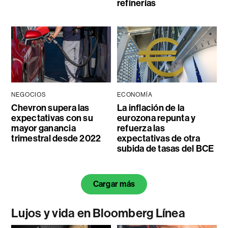
refinerías
NEGOCIOS
ECONOMÍA
Chevron supera las
La inflación de la
expectativas con su
eurozona repunta y
mayor ganancia
refuerza las
trimestral desde 2022
expectativas de otra
subida de tasas del BCE
Cargar más
Lujos y vida en Bloomberg Línea