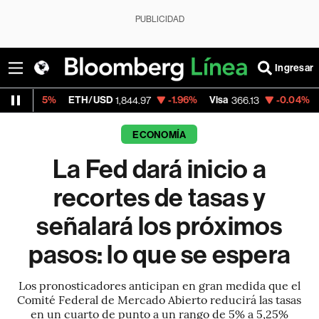
PUBLICIDAD
Ingresar
ETH/USD
-1.96%
Visa
-0.04%
MercadoLibre
1,844.97
366.13
ECONOMÍA
La Fed dará inicio a
recortes de tasas y
señalará los próximos
pasos: lo que se espera
Los pronosticadores anticipan en gran medida que el
Comité Federal de Mercado Abierto reducirá las tasas
en un cuarto de punto a un rango de 5% a 5,25%