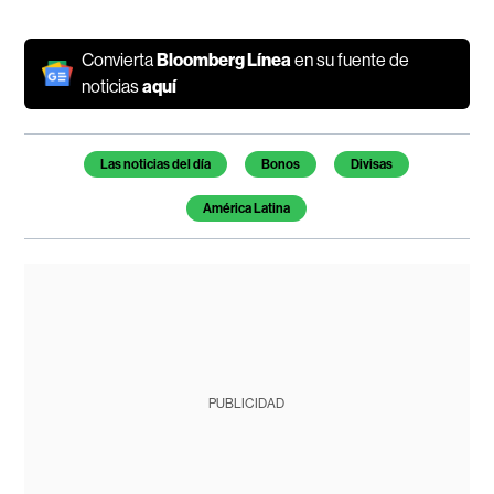
Convierta
Bloomberg Línea
en su fuente de
noticias
aquí
Temas de este artículo
Las noticias del día
Bonos
Divisas
América Latina
PUBLICIDAD