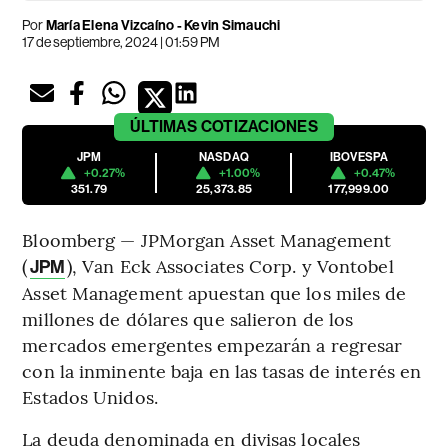
Por
María Elena Vizcaíno - Kevin Simauchi
17 de septiembre, 2024 | 01:59 PM
ÚLTIMAS
COTIZACIONES
JPM
NASDAQ
IBOVESPA
+0.27%
+1.00%
+0.47%
351.79
25,373.85
177,999.00
Bloomberg — JPMorgan Asset Management
(
), Van Eck Associates Corp. y Vontobel
JPM
Asset Management apuestan que los miles de
millones de dólares que salieron de los
mercados emergentes empezarán a regresar
con la inminente baja en las tasas de interés en
Estados Unidos.
La deuda denominada en divisas locales