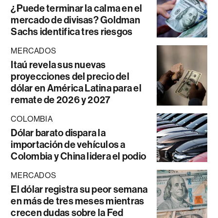
¿Puede terminar la calma en el
mercado de divisas? Goldman
Sachs identifica tres riesgos
MERCADOS
Itaú revela sus nuevas
proyecciones del precio del
dólar en América Latina para el
remate de 2026 y 2027
COLOMBIA
Dólar barato dispara la
importación de vehículos a
Colombia y China lidera el podio
MERCADOS
El dólar registra su peor semana
en más de tres meses mientras
crecen dudas sobre la Fed