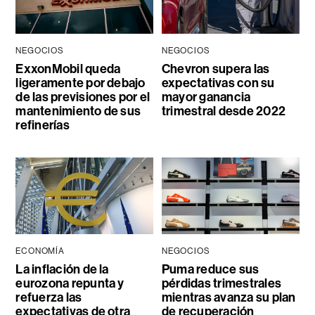
NEGOCIOS
NEGOCIOS
ExxonMobil queda
Chevron supera las
ligeramente por debajo
expectativas con su
de las previsiones por el
mayor ganancia
mantenimiento de sus
trimestral desde 2022
refinerías
ECONOMÍA
NEGOCIOS
La inflación de la
Puma reduce sus
eurozona repunta y
pérdidas trimestrales
refuerza las
mientras avanza su plan
expectativas de otra
de recuperación