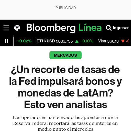
PUBLICIDAD
Ingresar
2%
ETH/USD
+0.10%
Visa
-0.04%
Mercado
1,883.735
366.13
MERCADOS
¿Un recorte de tasas de
la Fed impulsará bonos y
monedas de LatAm?
Esto ven analistas
Los operadores han elevado las apuestas a que la
Reserva Federal recortará las tasas de interés en
medio punto el miércoles