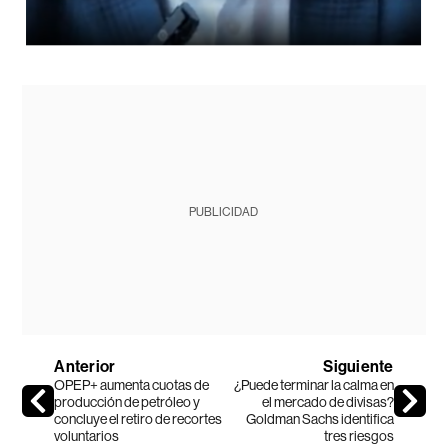
PUBLICIDAD
Anterior
Siguiente
OPEP+ aumenta cuotas de
¿Puede terminar la calma en
producción de petróleo y
el mercado de divisas?
concluye el retiro de recortes
Goldman Sachs identifica
voluntarios
tres riesgos