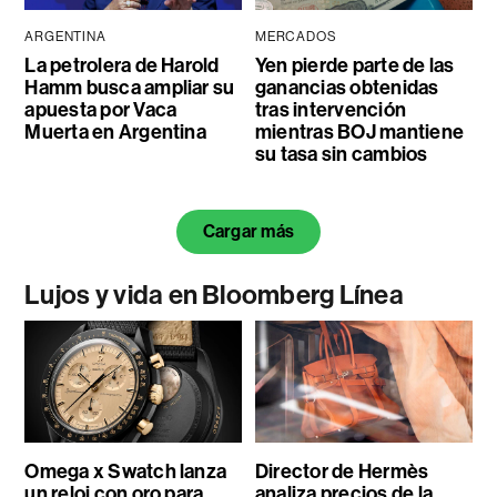
ARGENTINA
MERCADOS
La petrolera de Harold
Yen pierde parte de las
Hamm busca ampliar su
ganancias obtenidas
apuesta por Vaca
tras intervención
Muerta en Argentina
mientras BOJ mantiene
su tasa sin cambios
Cargar más
Lujos y vida en Bloomberg Línea
Omega x Swatch lanza
Director de Hermès
un reloj con oro para
analiza precios de la