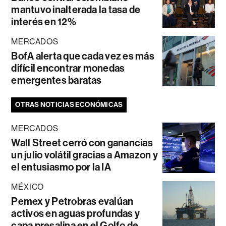
mantuvo inalterada la tasa de
interés en 12%
MERCADOS
BofA alerta que cada vez es más
difícil encontrar monedas
emergentes baratas
OTRAS NOTICIAS ECONÓMICAS
MERCADOS
Wall Street cerró con ganancias
un julio volátil gracias a Amazon y
el entusiasmo por la IA
MÉXICO
Pemex y Petrobras evalúan
activos en aguas profundas y
capa presalina en el Golfo de