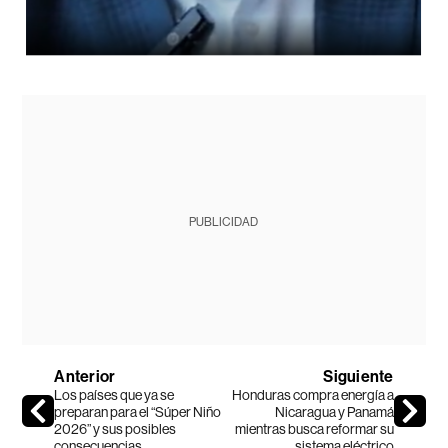
PUBLICIDAD
Anterior
Siguiente
Los países que ya se
Honduras compra energía a
preparan para el “Súper Niño
Nicaragua y Panamá
2026” y sus posibles
mientras busca reformar su
consecuencias
sistema eléctrico