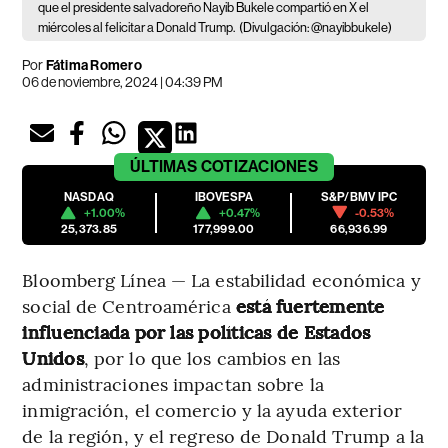
que el presidente salvadoreño Nayib Bukele compartió en X el
miércoles al felicitar a Donald Trump.
(Divulgación: @nayibbukele)
Por
Fátima Romero
06 de noviembre, 2024 | 04:39 PM
ÚLTIMAS
COTIZACIONES
NASDAQ
IBOVESPA
S&P/BMV IPC
+1.00%
+0.47%
-0.53%
25,373.85
177,999.00
66,936.99
Bloomberg Línea — La estabilidad económica y
social de Centroamérica
está fuertemente
influenciada por las políticas de Estados
Unidos
, por lo que los cambios en las
administraciones impactan sobre la
inmigración, el comercio y la ayuda exterior
de la región, y el regreso de Donald Trump a la