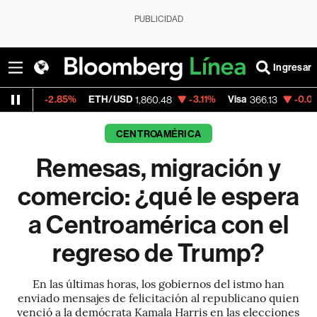
PUBLICIDAD
Ingresar
5%
ETH/USD
-3.11%
Visa
-0.04%
MercadoL
1,860.48
366.13
CENTROAMÉRICA
Remesas, migración y
comercio: ¿qué le espera
a Centroamérica con el
regreso de Trump?
En las últimas horas, los gobiernos del istmo han
enviado mensajes de felicitación al republicano quien
venció a la demócrata Kamala Harris en las elecciones