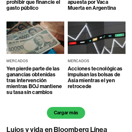
prohibir que financie el
apuesta por Vaca
gasto público
Muerta en Argentina
MERCADOS
MERCADOS
Yen pierde parte de las
Acciones tecnológicas
ganancias obtenidas
impulsan las bolsas de
tras intervención
Asia mientras el yen
mientras BOJ mantiene
retrocede
su tasa sin cambios
Cargar más
Lujos y vida en Bloomberg Línea