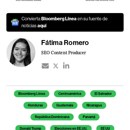
Convierta
Bloomberg Línea
en su fuente de
noticias
aquí
Fátima Romero
SEO Content Producer
Temas de este artículo
Bloomberg Línea
Centroamérica
El Salvador
Honduras
Guatemala
Nicaragua
República Dominicana
Panamá
Donald Trump
Elecciones en EE.UU.
EE UU