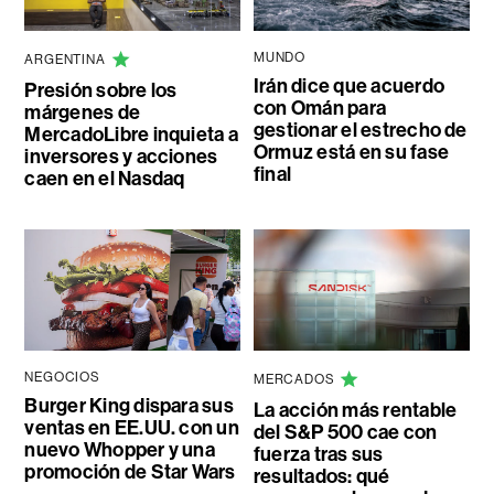
MUNDO
ARGENTINA
Irán dice que acuerdo
Presión sobre los
con Omán para
márgenes de
gestionar el estrecho de
MercadoLibre inquieta a
Ormuz está en su fase
inversores y acciones
final
caen en el Nasdaq
NEGOCIOS
MERCADOS
Burger King dispara sus
La acción más rentable
ventas en EE.UU. con un
del S&P 500 cae con
nuevo Whopper y una
fuerza tras sus
promoción de Star Wars
resultados: qué