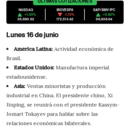
ÚLTIMAS
COTIZACIONES
NASDAQ
IBOVESPA
S&P/BMV IPC
+1.30%
-1.73%
+0.82%
26,690.62
172,513.42
66,938.64
Lunes 16 de junio
América Latina:
Actividad económica de
Brasil.
Estados Unidos:
Manufactura imperial
estadounidense.
Asia:
Ventas minoristas y producción
industrial en China. El presidente chino, Xi
Jinping, se reunirá con el presidente Kassym-
Jomart Tokayev para hablar sobre las
relaciones económicas bilaterales.