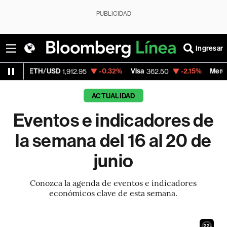
PUBLICIDAD
Ingresar
TH/USD
-0.32%
Visa
-2.15%
MercadoLibre
1,912.95
362.50
1,
ACTUALIDAD
Eventos e indicadores de
la semana del 16 al 20 de
junio
Conozca la agenda de eventos e indicadores
económicos clave de esta semana.
20