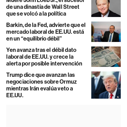
Muere John Loeb Jr., el sucesor
de una dinastía de Wall Street
que se volcó a la política
Barkin, de la Fed, advierte que el
mercado laboral de EE.UU. está
en un “equilibrio débil”
Yen avanza tras el débil dato
laboral de EE.UU. y crece la
alerta por posible intervención
Trump dice que avanzan las
negociaciones sobre Ormuz
mientras Irán evalúa veto a
EE.UU.