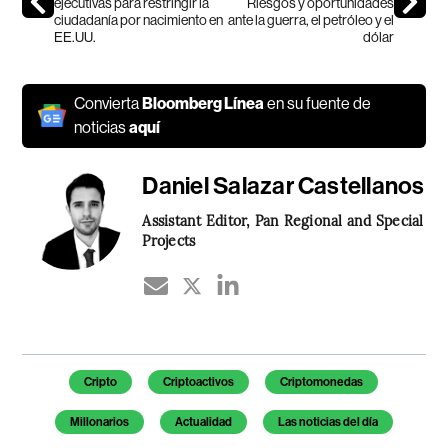
ejecutivas para restringir la
Riesgos y oportunidades
ciudadanía por nacimiento en
ante la guerra, el petróleo y el
EE.UU.
dólar
Convierta
Bloomberg Línea
en su fuente de
noticias
aquí
Daniel Salazar Castellanos
Assistant Editor, Pan Regional and Special
Projects
Temas de este artículo
Cripto
Criptoactivos
Criptomonedas
Millonarios
Actualidad
Las noticias del día