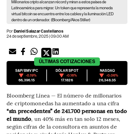
Millonarios cripto alcanzan récord y miran a estos países de
Latinoamérica para migrar.
Un token que representa la moneda
virtual bitcoin se encuentra entre los cables y la iluminación LED
dentro de un ordenador.
(Bloomberg/Akos Stiller)
Por
Daniel Salazar Castellanos
24 de septiembre, 2025 | 09:00 AM
ÚLTIMAS
COTIZACIONES
S&P/BMV IPC
DÓLAR SPOT
NASDAQ
-0.19%
-0.16%
-0.06%
66,396.15
17.1826
26,348.35
Bloomberg Línea — El número de millonarios
de criptomonedas ha aumentado a una cifra
“sin precedentes” de 241.700 personas en todo
el mundo
, un 40% más en tan solo 12 meses,
según cifras de la consultora en asuntos de