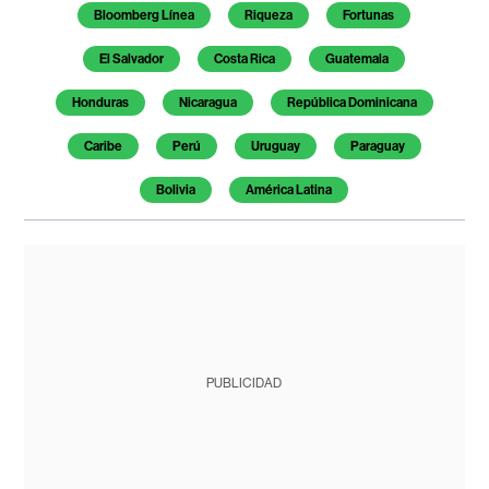
Bloomberg Línea
Riqueza
Fortunas
El Salvador
Costa Rica
Guatemala
Honduras
Nicaragua
República Dominicana
Caribe
Perú
Uruguay
Paraguay
Bolivia
América Latina
PUBLICIDAD