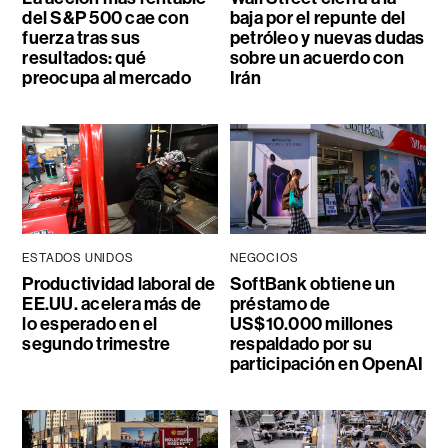
del S&P 500 cae con
baja por el repunte del
fuerza tras sus
petróleo y nuevas dudas
resultados: qué
sobre un acuerdo con
preocupa al mercado
Irán
ESTADOS UNIDOS
NEGOCIOS
Productividad laboral de
SoftBank obtiene un
EE.UU. acelera más de
préstamo de
lo esperado en el
US$10.000 millones
segundo trimestre
respaldado por su
participación en OpenAI