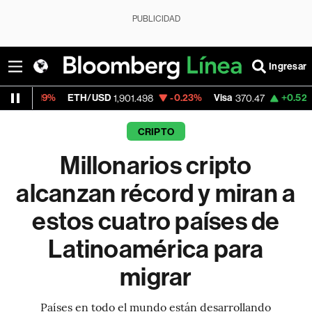
PUBLICIDAD
Ingresar
TH/USD
-0.23%
Visa
+0.52%
MercadoLibre
1,901.498
370.47
CRIPTO
Millonarios cripto
alcanzan récord y miran a
estos cuatro países de
Latinoamérica para
migrar
Países en todo el mundo están desarrollando