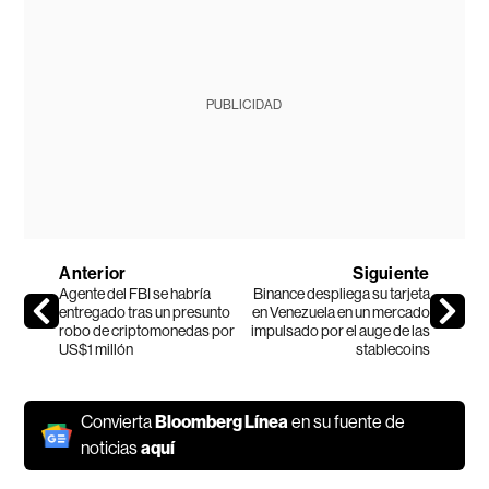
PUBLICIDAD
Anterior
Siguiente
Agente del FBI se habría
Binance despliega su tarjeta
entregado tras un presunto
en Venezuela en un mercado
robo de criptomonedas por
impulsado por el auge de las
US$1 millón
stablecoins
Convierta
Bloomberg Línea
en su fuente de
noticias
aquí