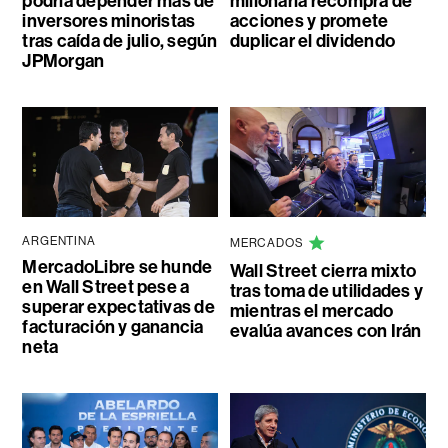
podría depender más de
millonaria recompra de
inversores minoristas
acciones y promete
tras caída de julio, según
duplicar el dividendo
JPMorgan
ARGENTINA
MERCADOS
MercadoLibre se hunde
Wall Street cierra mixto
en Wall Street pese a
tras toma de utilidades y
superar expectativas de
mientras el mercado
facturación y ganancia
evalúa avances con Irán
neta