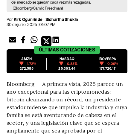
del mercado se quedan cada vez más rezagadas.
(Bloomberg/Camilo Freedman)
Por
Kirk Ogunrinde - Sidhartha Shukla
30 de junio, 2025 | 01:07 PM
ÚLTIMAS
COTIZACIONES
AMZN
NASDAQ
IBOVESPA
-1.72%
-0.83%
-0.09%
272.585
26,363.44
177,726.17
Bloomberg — A primera vista, 2025 parece un
año excepcional para las criptomonedas:
bitcoin alcanzando un récord, un presidente
estadounidense que impulsa la industria y cuya
familia se está aventurando de cabeza en el
sector, y una legislación clave que se espera
ampliamente que sea aprobada por el