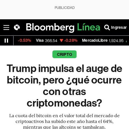
PUBLICIDAD
Ingresar
%
Visa
-0.28%
MercadoLibre
+1.85%
Banco
368.54
1,924.95
CRIPTO
Trump impulsa el auge de
bitcoin, pero ¿qué ocurre
con otras
criptomonedas?
La cuota del bitcoin en el valor total del mercado de
criptoactivos ha subido este año hasta el 64%,
mientras que las altcoins se tambalean.