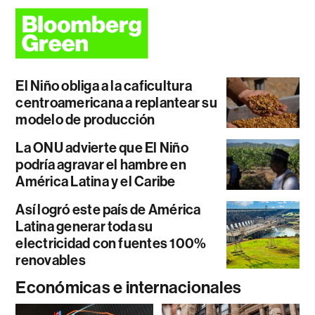
El Niño obliga a la caficultura
centroamericana a replantear su
modelo de producción
La ONU advierte que El Niño
podría agravar el hambre en
América Latina y el Caribe
Así logró este país de América
Latina generar toda su
electricidad con fuentes 100%
renovables
Económicas e internacionales